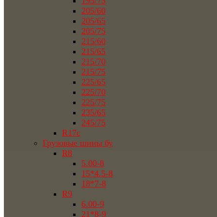
195/75
205/60
205/65
205/75
215/60
215/65
215/70
215/75
225/65
225/70
225/75
235/65
245/75
R17c
Грузовые шины бу
R8
5.00-8
15*4.5-8
18*7-8
R9
6.00-9
21*8-9