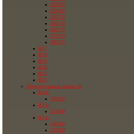
255/55
255/65
255/70
265/70
265/75
275/70
285/75
R17
R18
R19
R20
R21
R22
Легкогрузовые шины бу
R10c
195/50
R12c
155/80
R13c
145/80
155/80