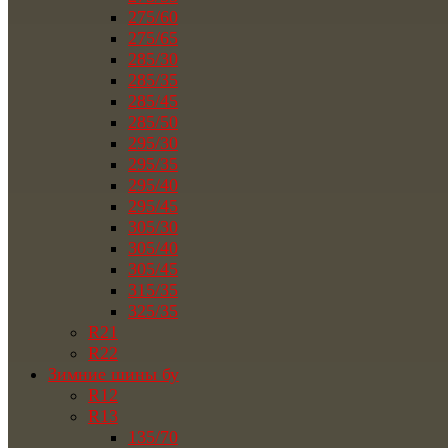
275/60
275/65
285/30
285/35
285/45
285/50
295/30
295/35
295/40
295/45
305/30
305/40
305/45
315/35
325/35
R21
R22
Зимние шины бу
R12
R13
135/70