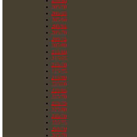
195/80
205/50
205/55
205/60
205/65
205/70
205/75
205/80
215/60
215/65
215/70
215/75
215/80
225/60
225/65
225/70
225/75
225/80
235/70
235/75
255/70
265/70