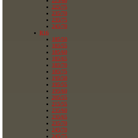
225/60
225/75
235/70
235/75
245/70
R16
185/50
185/55
185/60
185/65
185/70
185/75
195/50
195/55
195/60
205/55
215/55
235/60
235/65
235/70
245/70
245/75