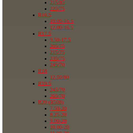
215/85
225/75
R16.5
10.00-16.5
12.00-16.5
R17.5
9.50-17.5
205/75
215/75
235/75
245/70
R18
12.50/80
R19.5
245/70
265/70
R20 (R508)
7.50-20
8.25-20
9.00-20
10.00-20