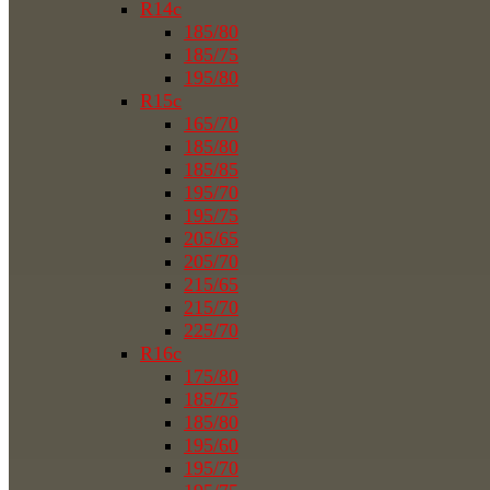
R14c
185/80
185/75
195/80
R15c
165/70
185/80
185/85
195/70
195/75
205/65
205/70
215/65
215/70
225/70
R16c
175/80
185/75
185/80
195/60
195/70