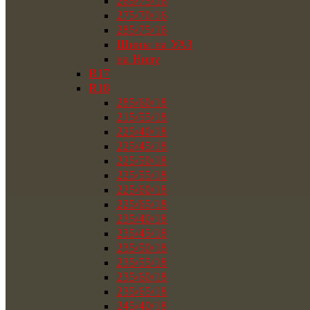
265/75/16
275/70/16
285/75/16
Шины на УАЗ
на Ниву
R17
R18
285/60/18
215/55/18
225/40/18
225/45/18
225/50/18
225/55/18
225/60/18
225/65/18
235/40/18
235/45/18
235/50/18
235/55/18
235/60/18
235/65/18
245/40/18