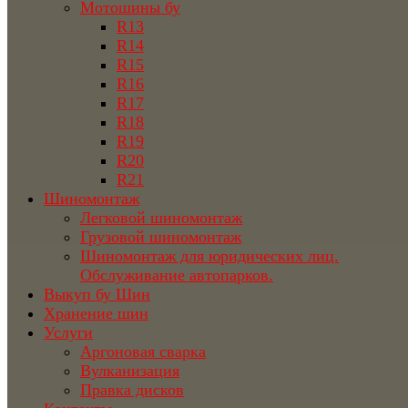
Мотошины бу
R13
R14
R15
R16
R17
R18
R19
R20
R21
Шиномонтаж
Легковой шиномонтаж
Грузовой шиномонтаж
Шиномонтаж для юридических лиц.
Обслуживание автопарков.
Выкуп бу Шин
Хранение шин
Услуги
Аргоновая сварка
Вулканизация
Правка дисков