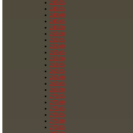
235/55
245/35
245/40
245/45
245/50
255/30
255/35
255/40
255/45
255/50
255/55
265/35
265/40
265/45
265/50
275/35
275/40
275/45
275/55
275/60
275/65