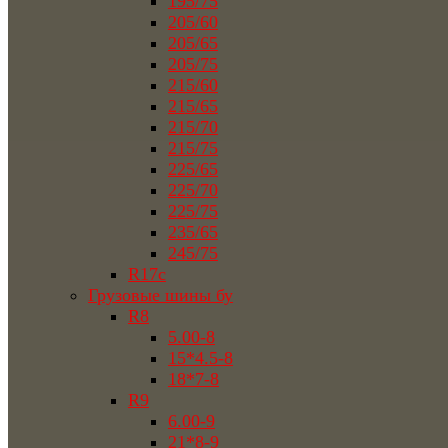
195/75
205/60
205/65
205/75
215/60
215/65
215/70
215/75
225/65
225/70
225/75
235/65
245/75
R17c
Грузовые шины бу
R8
5.00-8
15*4.5-8
18*7-8
R9
6.00-9
21*8-9