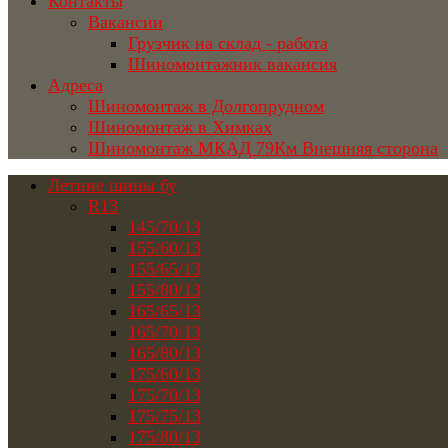
Контакты
Вакансии
Грузчик на склад - работа
Шиномонтажник вакансия
Адреса
Шиномонтаж в Долгопрудном
Шиномонтаж в Химках
Шиномонтаж МКАД 79Км Внешняя сторона
Летние шины бу
R13
145/70/13
155/60/13
155/65/13
155/80/13
165/65/13
165/70/13
165/80/13
175/60/13
175/70/13
175/75/13
175/80/13