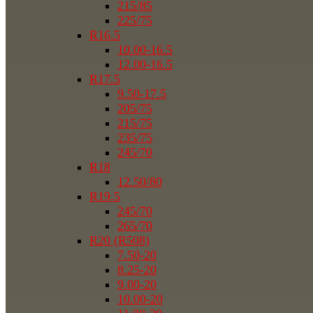
215/85
225/75
R16.5
10.00-16.5
12.00-16.5
R17.5
9.50-17.5
205/75
215/75
235/75
245/70
R18
12.50/80
R19.5
245/70
265/70
R20 (R508)
7.50-20
8.25-20
9.00-20
10.00-20