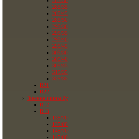
285/30
285/35
285/45
285/50
295/30
295/35
295/40
295/45
305/30
305/40
305/45
315/35
325/35
R21
R22
Зимние шины бу
R12
R13
135/70
135/80
145/70
145/80