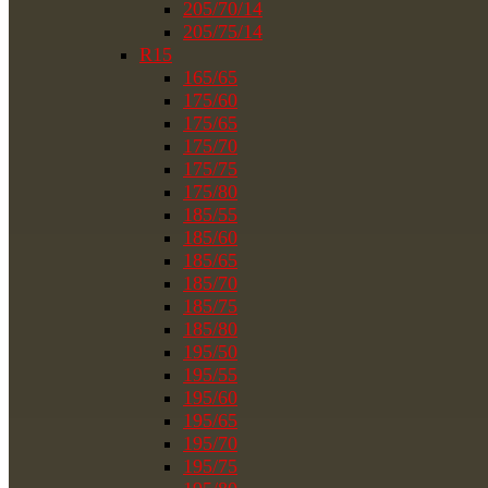
205/70/14
205/75/14
R15
165/65
175/60
175/65
175/70
175/75
175/80
185/55
185/60
185/65
185/70
185/75
185/80
195/50
195/55
195/60
195/65
195/70
195/75