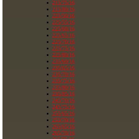
215/75/16
215/80/16
225/50/16
225/55/16
225/60/16
225/65/16
225/70/16
225/75/16
225/80/16
235/60/16
235/65/16
235/70/16
235/75/16
235/80/16
235/85/16
245/70/16
245/75/16
255/65/16
255/70/16
265/65/16
265/70/16