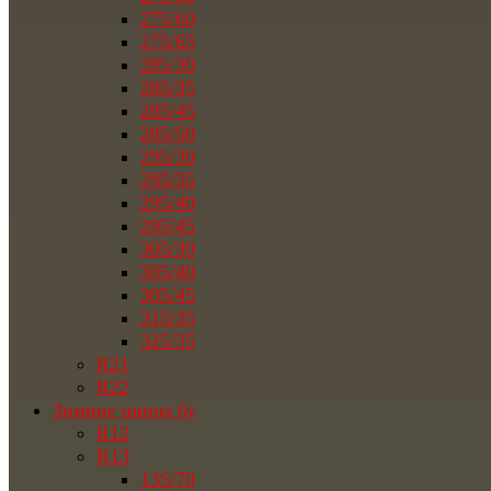
275/60
275/65
285/30
285/35
285/45
285/50
295/30
295/35
295/40
295/45
305/30
305/40
305/45
315/35
325/35
R21
R22
Зимние шины бу
R12
R13
135/70