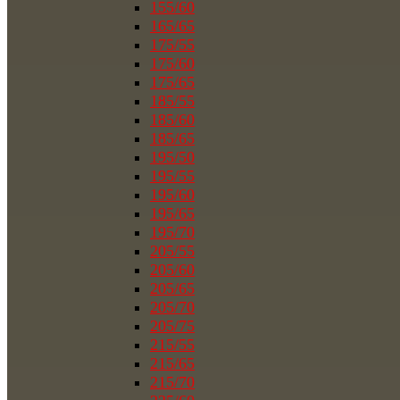
155/60
165/65
175/55
175/60
175/65
185/55
185/60
185/65
195/50
195/55
195/60
195/65
195/70
205/55
205/60
205/65
205/70
205/75
215/55
215/65
215/70