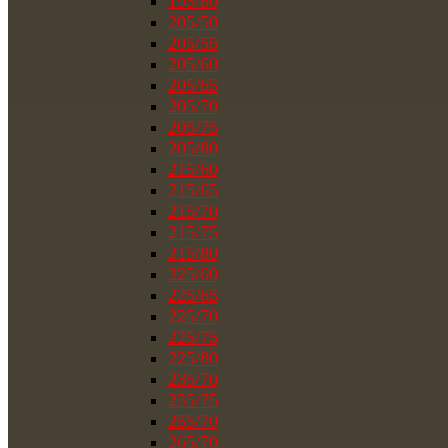
195/80
205/50
205/55
205/60
205/65
205/70
205/75
205/80
215/60
215/65
215/70
215/75
215/80
225/60
225/65
225/70
225/75
225/80
235/70
235/75
255/70
265/70