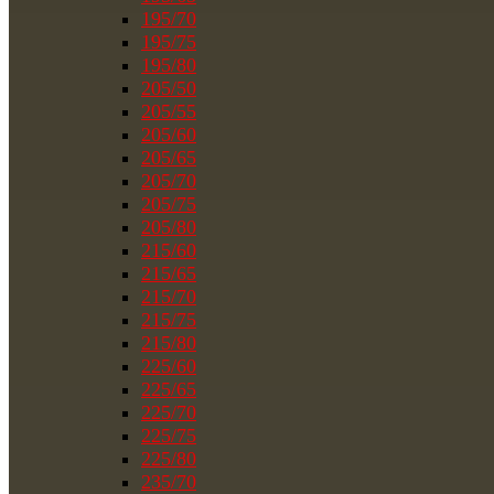
195/70
195/75
195/80
205/50
205/55
205/60
205/65
205/70
205/75
205/80
215/60
215/65
215/70
215/75
215/80
225/60
225/65
225/70
225/75
225/80
235/70