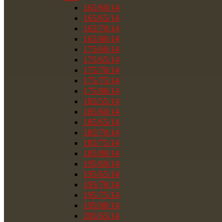
165/60/14
165/65/14
165/70/14
165/80/14
175/60/14
175/65/14
175/70/14
175/75/14
175/80/14
185/55/14
185/60/14
185/65/14
185/70/14
185/75/14
185/80/14
195/60/14
195/65/14
195/70/14
195/75/14
195/80/14
205/65/14