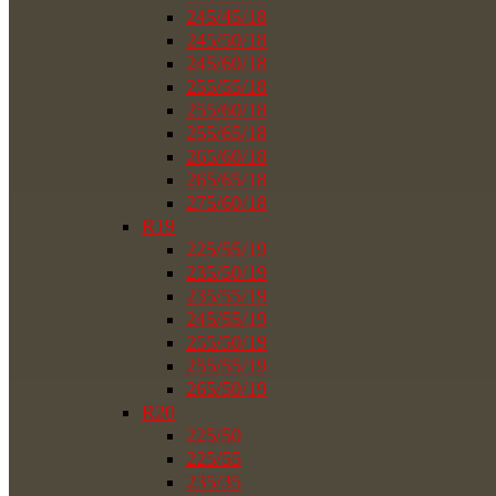
245/45/18
245/50/18
245/60/18
255/55/18
255/60/18
255/65/18
265/60/18
265/65/18
275/60/18
R19
225/55/19
235/50/19
235/55/19
245/55/19
255/50/19
255/55/19
265/50/19
R20
225/50
225/55
235/35