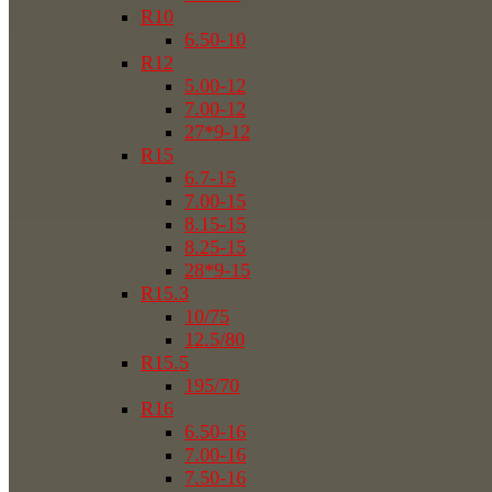
R10
6.50-10
R12
5.00-12
7.00-12
27*9-12
R15
6.7-15
7.00-15
8.15-15
8.25-15
28*9-15
R15.3
10/75
12.5/80
R15.5
195/70
R16
6.50-16
7.00-16
7.50-16