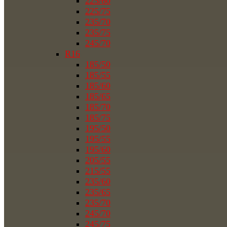
225/60
225/75
235/70
235/75
245/70
R16
185/50
185/55
185/60
185/65
185/70
185/75
195/50
195/55
195/60
205/55
215/55
235/60
235/65
235/70
245/70
245/75