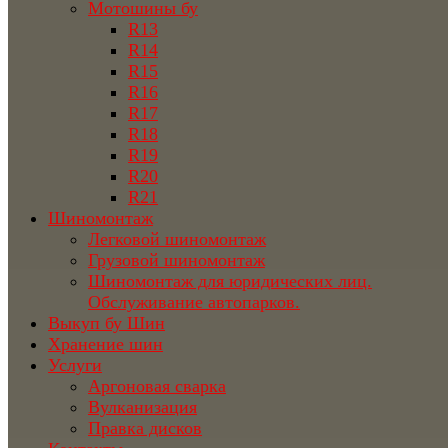
Мотошины бу
R13
R14
R15
R16
R17
R18
R19
R20
R21
Шиномонтаж
Легковой шиномонтаж
Грузовой шиномонтаж
Шиномонтаж для юридических лиц.
Обслуживание автопарков.
Выкуп бу Шин
Хранение шин
Услуги
Аргоновая сварка
Вулканизация
Правка дисков