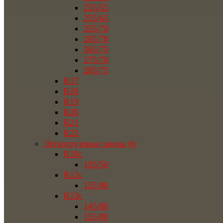
255/55
255/65
255/70
265/70
265/75
275/70
285/75
R17
R18
R19
R20
R21
R22
Легкогрузовые шины бу
R10c
195/50
R12c
155/80
R13c
145/80
155/80