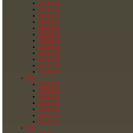
235/60/18
235/65/18
245/40/18
245/45/18
245/50/18
245/60/18
255/55/18
255/60/18
255/65/18
265/60/18
265/65/18
275/60/18
R19
225/55/19
235/50/19
235/55/19
245/55/19
255/50/19
255/55/19
265/50/19
R20