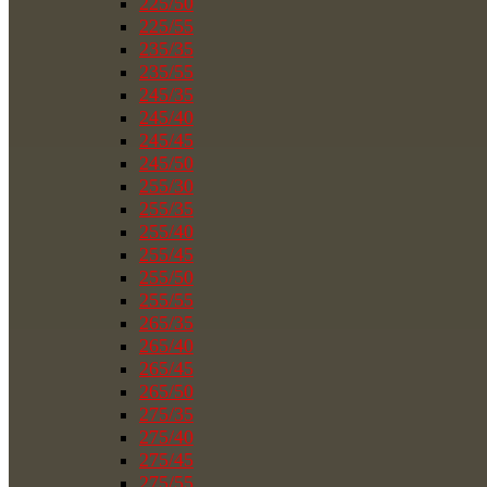
225/50
225/55
235/35
235/55
245/35
245/40
245/45
245/50
255/30
255/35
255/40
255/45
255/50
255/55
265/35
265/40
265/45
265/50
275/35
275/40
275/45
275/55