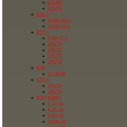
215/85
225/75
R16.5
10.00-16.5
12.00-16.5
R17.5
9.50-17.5
205/75
215/75
235/75
245/70
R18
12.50/80
R19.5
245/70
265/70
R20 (R508)
7.50-20
8.25-20
9.00-20
10.00-20