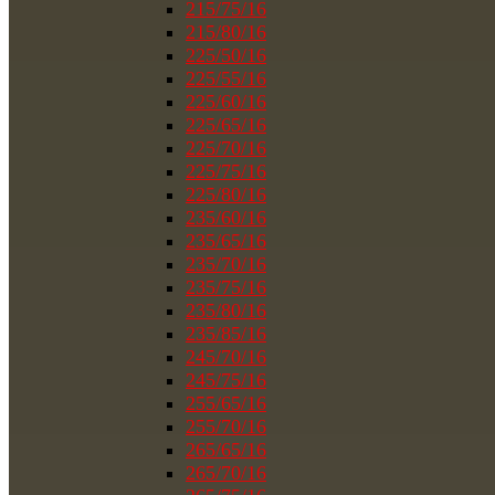
215/75/16
215/80/16
225/50/16
225/55/16
225/60/16
225/65/16
225/70/16
225/75/16
225/80/16
235/60/16
235/65/16
235/70/16
235/75/16
235/80/16
235/85/16
245/70/16
245/75/16
255/65/16
255/70/16
265/65/16
265/70/16