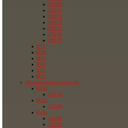
255/55
255/65
255/70
265/70
265/75
275/70
285/75
R17
R18
R19
R20
R21
R22
Легкогрузовые шины бу
R10c
195/50
R12c
155/80
R13c
145/80
155/80