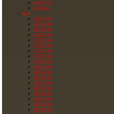
185/70/13
На Matiz
R14
165/60/14
165/65/14
165/70/14
165/80/14
175/60/14
175/65/14
175/70/14
175/75/14
175/80/14
185/55/14
185/60/14
185/65/14
185/70/14
185/75/14
185/80/14
195/60/14
195/65/14
195/70/14