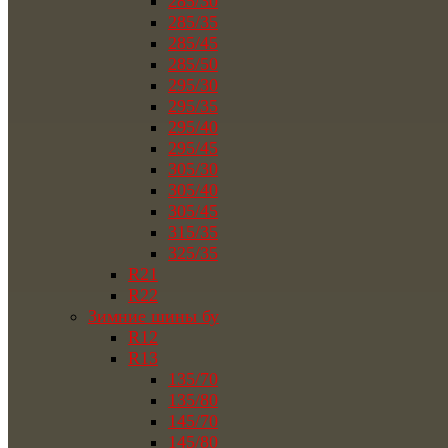
285/30
285/35
285/45
285/50
295/30
295/35
295/40
295/45
305/30
305/40
305/45
315/35
325/35
R21
R22
Зимние шины бу
R12
R13
135/70
135/80
145/70
145/80