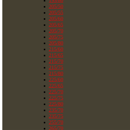
195/80
205/50
205/55
205/60
205/65
205/70
205/75
205/80
215/60
215/65
215/70
215/75
215/80
225/60
225/65
225/70
225/75
225/80
235/70
235/75
255/70
265/70