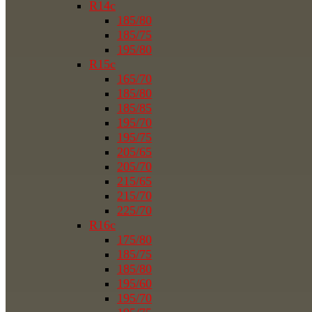
R14c
185/80
185/75
195/80
R15c
165/70
185/80
185/85
195/70
195/75
205/65
205/70
215/65
215/70
225/70
R16c
175/80
185/75
185/80
195/60
195/70