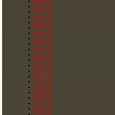
215/60/16
215/65/16
215/70/16
215/75/16
215/80/16
225/50/16
225/55/16
225/60/16
225/65/16
225/70/16
225/75/16
225/80/16
235/60/16
235/65/16
235/70/16
235/75/16
235/80/16
235/85/16
245/70/16
245/75/16
255/65/16
255/70/16