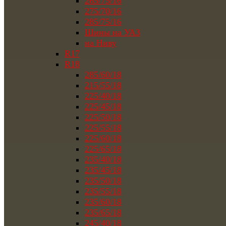
265/75/16
275/70/16
285/75/16
Шины на УАЗ
на Ниву
R17
R18
285/60/18
215/55/18
225/40/18
225/45/18
225/50/18
225/55/18
225/60/18
225/65/18
235/40/18
235/45/18
235/50/18
235/55/18
235/60/18
235/65/18
245/40/18