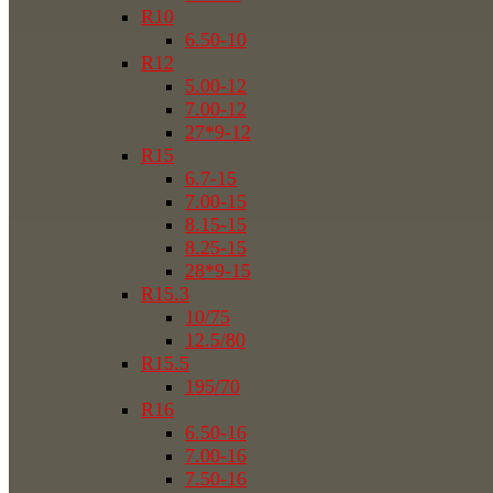
R10
6.50-10
R12
5.00-12
7.00-12
27*9-12
R15
6.7-15
7.00-15
8.15-15
8.25-15
28*9-15
R15.3
10/75
12.5/80
R15.5
195/70
R16
6.50-16
7.00-16
7.50-16