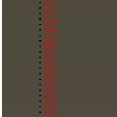
235/55
245/35
245/40
245/45
245/50
255/30
255/35
255/40
255/45
255/50
255/55
265/35
265/40
265/45
265/50
275/35
275/40
275/45
275/55
275/60
275/65