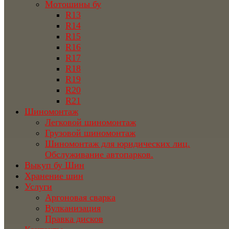
Мотошины бу
R13
R14
R15
R16
R17
R18
R19
R20
R21
Шиномонтаж
Легковой шиномонтаж
Грузовой шиномонтаж
Шиномонтаж для юридических лиц.
Обслуживание автопарков.
Выкуп бу Шин
Хранение шин
Услуги
Аргоновая сварка
Вулканизация
Правка дисков