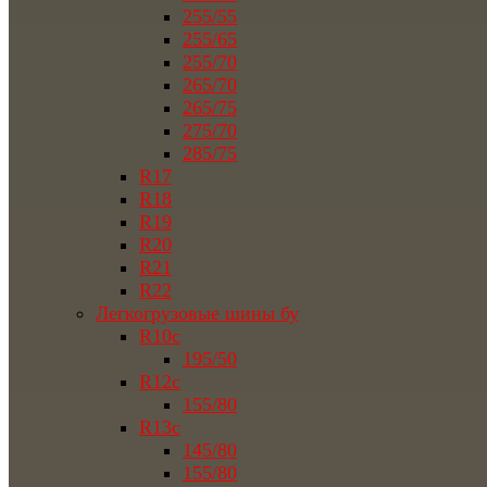
255/55
255/65
255/70
265/70
265/75
275/70
285/75
R17
R18
R19
R20
R21
R22
Легкогрузовые шины бу
R10c
195/50
R12c
155/80
R13c
145/80
155/80