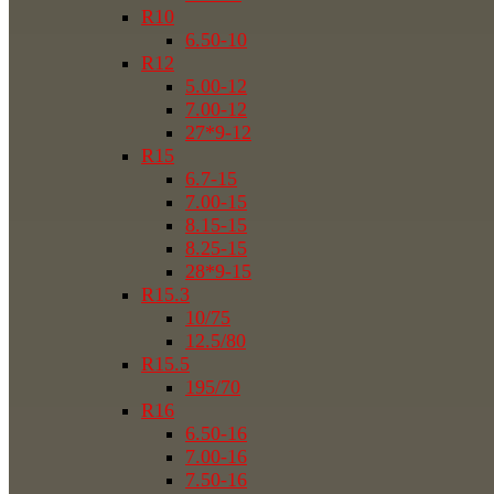
R10
6.50-10
R12
5.00-12
7.00-12
27*9-12
R15
6.7-15
7.00-15
8.15-15
8.25-15
28*9-15
R15.3
10/75
12.5/80
R15.5
195/70
R16
6.50-16
7.00-16
7.50-16