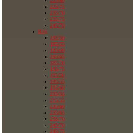
225/60
225/75
235/70
235/75
245/70
R16
185/50
185/55
185/60
185/65
185/70
185/75
195/50
195/55
195/60
205/55
215/55
235/60
235/65
235/70
245/70
245/75