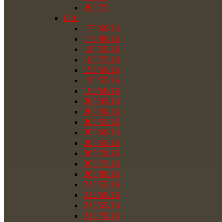
265/75
R16
175/60/16
175/80/16
185/55/16
185/75/16
195/50/16
195/55/16
195/60/16
205/45/16
205/50/16
205/55/16
205/60/16
205/65/16
205/70/16
205/75/16
205/80/16
215/55/16
215/60/16
215/65/16
215/70/16