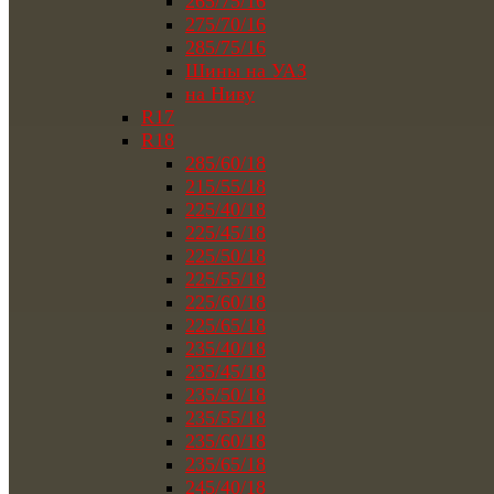
265/75/16
275/70/16
285/75/16
Шины на УАЗ
на Ниву
R17
R18
285/60/18
215/55/18
225/40/18
225/45/18
225/50/18
225/55/18
225/60/18
225/65/18
235/40/18
235/45/18
235/50/18
235/55/18
235/60/18
235/65/18
245/40/18