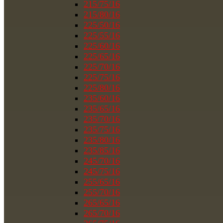
215/75/16
215/80/16
225/50/16
225/55/16
225/60/16
225/65/16
225/70/16
225/75/16
225/80/16
235/60/16
235/65/16
235/70/16
235/75/16
235/80/16
235/85/16
245/70/16
245/75/16
255/65/16
255/70/16
265/65/16
265/70/16