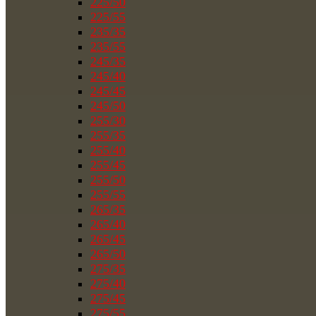
225/50
225/55
235/35
235/55
245/35
245/40
245/45
245/50
255/30
255/35
255/40
255/45
255/50
255/55
265/35
265/40
265/45
265/50
275/35
275/40
275/45
275/55