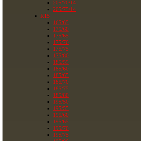
205/70/14
205/75/14
R15
165/65
175/60
175/65
175/70
175/75
175/80
185/55
185/60
185/65
185/70
185/75
185/80
195/50
195/55
195/60
195/65
195/70
195/75