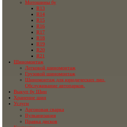
Мотошины бу
R13
R14
R15
R16
R17
R18
R19
R20
R21
Шиномонтаж
Легковой шиномонтаж
Грузовой шиномонтаж
Шиномонтаж для юридических лиц.
Обслуживание автопарков.
Выкуп бу Шин
Хранение шин
Услуги
Аргоновая сварка
Вулканизация
Правка дисков