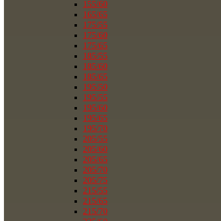
155/60
165/65
175/55
175/60
175/65
185/55
185/60
185/65
195/50
195/55
195/60
195/65
195/70
205/55
205/60
205/65
205/70
205/75
215/55
215/65
215/70