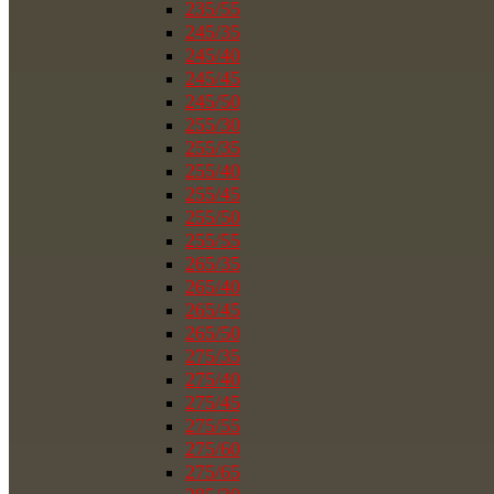
235/55
245/35
245/40
245/45
245/50
255/30
255/35
255/40
255/45
255/50
255/55
265/35
265/40
265/45
265/50
275/35
275/40
275/45
275/55
275/60
275/65