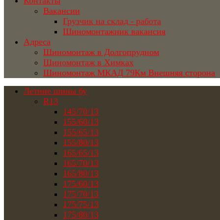
Контакты
Вакансии
Грузчик на склад - работа
Шиномонтажник вакансия
Адреса
Шиномонтаж в Долгопрудном
Шиномонтаж в Химках
Шиномонтаж МКАД 79Км Внешняя сторона
Летние шины бу
R13
145/70/13
155/60/13
155/65/13
155/80/13
165/65/13
165/70/13
165/80/13
175/60/13
175/70/13
175/75/13
175/80/13