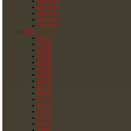
195/75/14
195/80/14
205/65/14
205/70/14
205/75/14
R15
165/65
175/60
175/65
175/70
175/75
175/80
185/55
185/60
185/65
185/70
185/75
185/80
195/50
195/55
195/60
195/65