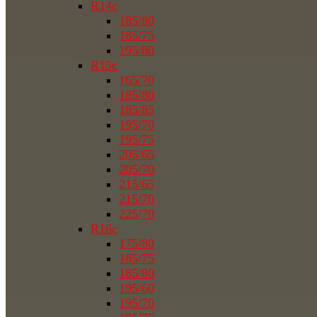
R14c
185/80
185/75
195/80
R15c
165/70
185/80
185/85
195/70
195/75
205/65
205/70
215/65
215/70
225/70
R16c
175/80
185/75
185/80
195/60
195/70