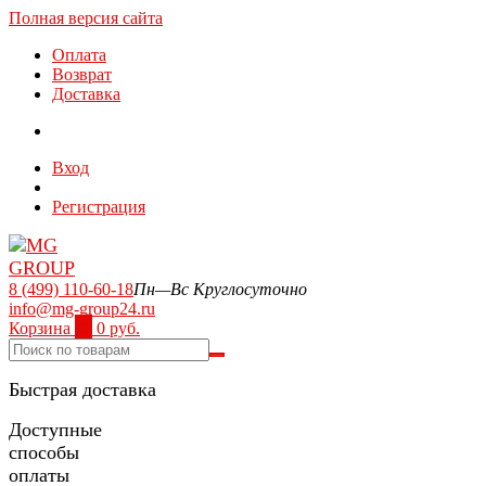
Полная версия сайта
Оплата
Возврат
Доставка
Вход
Регистрация
8 (499) 110-60-18
Пн—Вс Круглосуточно
info@mg-group24.ru
Корзина
0
0 руб.
Быстрая доставка
Доступные
способы
оплаты