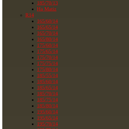
185/70/13
На Matiz
R14
165/60/14
165/65/14
165/70/14
165/80/14
175/60/14
175/65/14
175/70/14
175/75/14
175/80/14
185/55/14
185/60/14
185/65/14
185/70/14
185/75/14
185/80/14
195/60/14
195/65/14
195/70/14