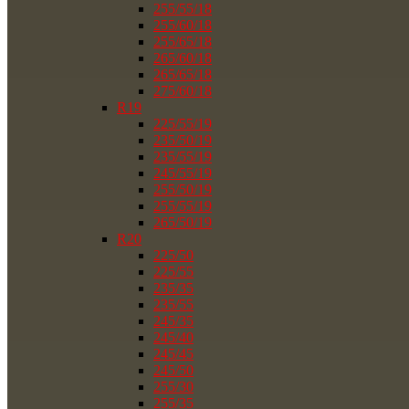
255/55/18
255/60/18
255/65/18
265/60/18
265/65/18
275/60/18
R19
225/55/19
235/50/19
235/55/19
245/55/19
255/50/19
255/55/19
265/50/19
R20
225/50
225/55
235/35
235/55
245/35
245/40
245/45
245/50
255/30
255/35