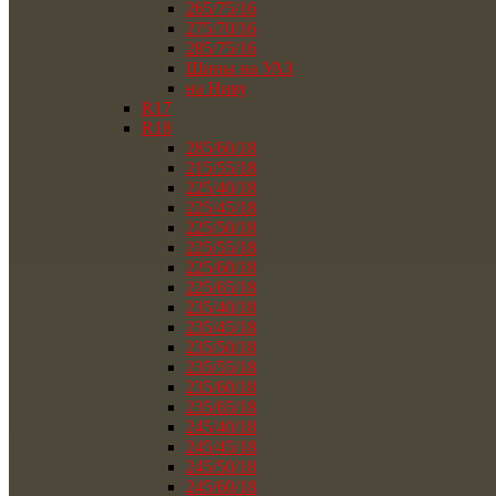
265/75/16
275/70/16
285/75/16
Шины на УАЗ
на Ниву
R17
R18
285/60/18
215/55/18
225/40/18
225/45/18
225/50/18
225/55/18
225/60/18
225/65/18
235/40/18
235/45/18
235/50/18
235/55/18
235/60/18
235/65/18
245/40/18
245/45/18
245/50/18
245/60/18