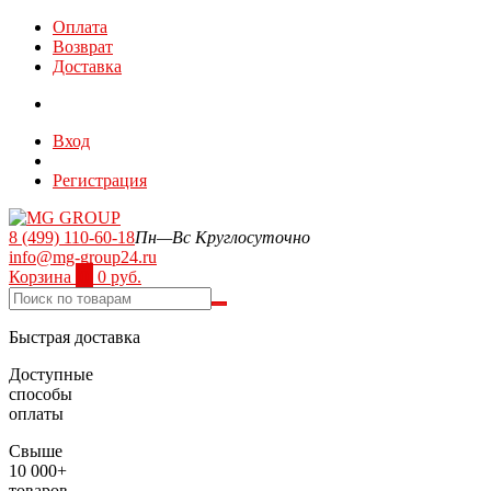
Оплата
Возврат
Доставка
Вход
Регистрация
8 (499) 110-60-18
Пн—Вс Круглосуточно
info@mg-group24.ru
Корзина
0
0 руб.
Быстрая доставка
Доступные
способы
оплаты
Свыше
10 000+
товаров