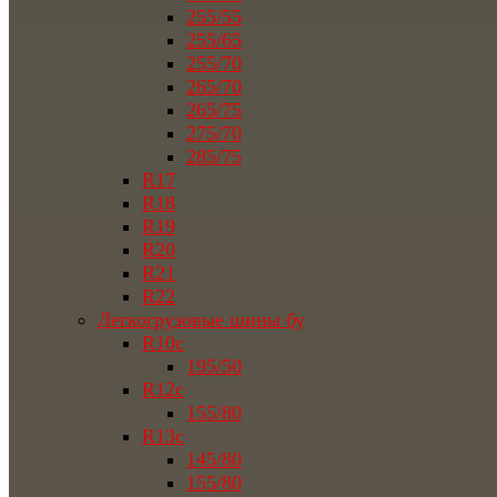
255/55
255/65
255/70
265/70
265/75
275/70
285/75
R17
R18
R19
R20
R21
R22
Легкогрузовые шины бу
R10c
195/50
R12c
155/80
R13c
145/80
155/80