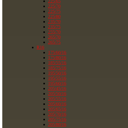
225/65
225/70
225/75
225/80
235/70
235/75
255/70
265/70
265/75
R16
175/60/16
175/80/16
185/55/16
185/75/16
195/50/16
195/55/16
195/60/16
205/45/16
205/50/16
205/55/16
205/60/16
205/65/16
205/70/16
205/75/16
205/80/16