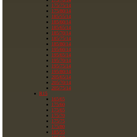
175/75/14
175/80/14
185/55/14
185/60/14
185/65/14
185/70/14
185/75/14
185/80/14
195/60/14
195/65/14
195/70/14
195/75/14
195/80/14
205/65/14
205/70/14
205/75/14
R15
165/65
175/60
175/65
175/70
175/75
175/80
185/55