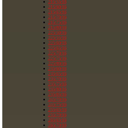
215/55/16
215/60/16
215/65/16
215/70/16
215/75/16
215/80/16
225/50/16
225/55/16
225/60/16
225/65/16
225/70/16
225/75/16
225/80/16
235/60/16
235/65/16
235/70/16
235/75/16
235/80/16
235/85/16
245/70/16
245/75/16
255/65/16
255/70/16
265/65/16
265/70/16