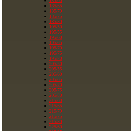
185/60
185/65
185/70
185/75
185/80
195/50
195/55
195/60
195/65
195/70
195/75
195/80
205/50
205/55
205/60
205/65
205/70
205/75
205/80
215/60
215/65
215/70
215/75
215/80
225/60