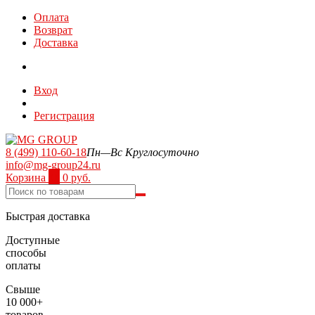
Оплата
Возврат
Доставка
Вход
Регистрация
8 (499) 110-60-18
Пн—Вс Круглосуточно
info@mg-group24.ru
Корзина
0
0 руб.
Быстрая доставка
Доступные
способы
оплаты
Свыше
10 000+
товаров