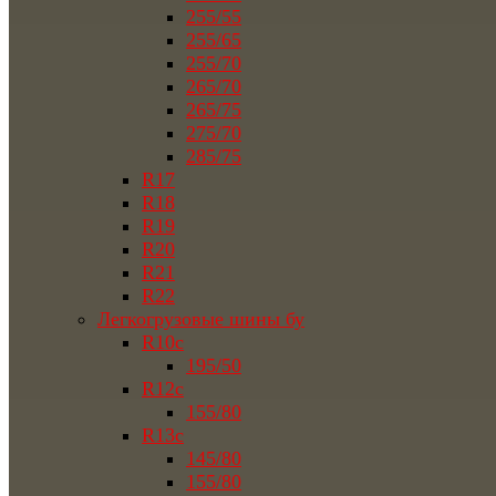
255/55
255/65
255/70
265/70
265/75
275/70
285/75
R17
R18
R19
R20
R21
R22
Легкогрузовые шины бу
R10c
195/50
R12c
155/80
R13c
145/80
155/80