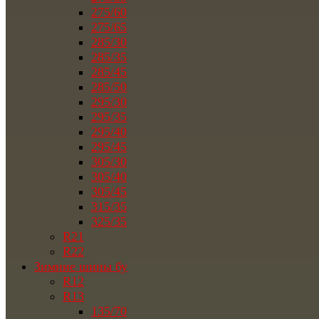
275/60
275/65
285/30
285/35
285/45
285/50
295/30
295/35
295/40
295/45
305/30
305/40
305/45
315/35
325/35
R21
R22
Зимние шины бу
R12
R13
135/70