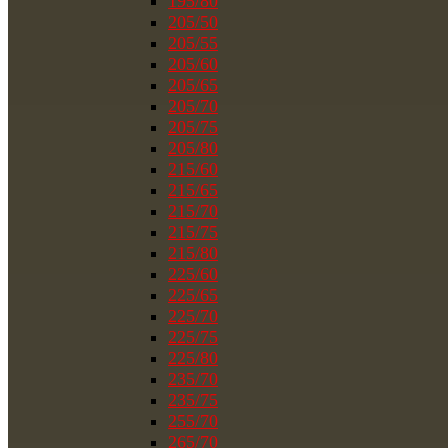
195/80
205/50
205/55
205/60
205/65
205/70
205/75
205/80
215/60
215/65
215/70
215/75
215/80
225/60
225/65
225/70
225/75
225/80
235/70
235/75
255/70
265/70