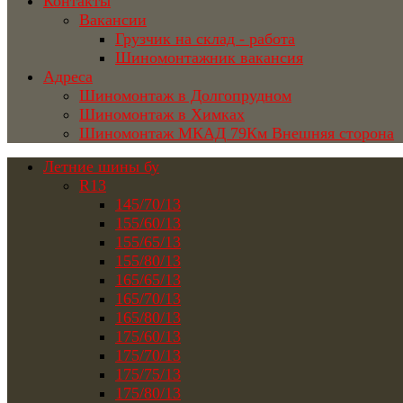
Контакты
Вакансии
Грузчик на склад - работа
Шиномонтажник вакансия
Адреса
Шиномонтаж в Долгопрудном
Шиномонтаж в Химках
Шиномонтаж МКАД 79Км Внешняя сторона
Летние шины бу
R13
145/70/13
155/60/13
155/65/13
155/80/13
165/65/13
165/70/13
165/80/13
175/60/13
175/70/13
175/75/13
175/80/13