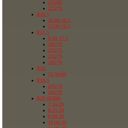
215/85
225/75
R16.5
10.00-16.5
12.00-16.5
R17.5
9.50-17.5
205/75
215/75
235/75
245/70
R18
12.50/80
R19.5
245/70
265/70
R20 (R508)
7.50-20
8.25-20
9.00-20
10.00-20