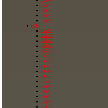
225/60
225/75
235/70
235/75
245/70
R16
185/50
185/55
185/60
185/65
185/70
185/75
195/50
195/55
195/60
205/55
215/55
235/60
235/65
235/70
245/70
245/75