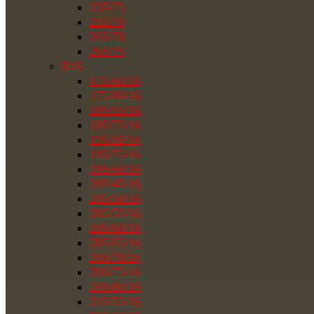
235/75
255/70
265/70
265/75
R16
175/60/16
175/80/16
185/55/16
185/75/16
195/50/16
195/55/16
195/60/16
205/45/16
205/50/16
205/55/16
205/60/16
205/65/16
205/70/16
205/75/16
205/80/16
215/55/16