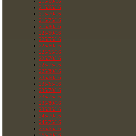
215/60/16
215/65/16
215/70/16
215/75/16
215/80/16
225/50/16
225/55/16
225/60/16
225/65/16
225/70/16
225/75/16
225/80/16
235/60/16
235/65/16
235/70/16
235/75/16
235/80/16
235/85/16
245/70/16
245/75/16
255/65/16
255/70/16