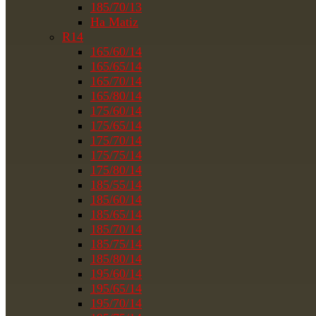
185/70/13
На Matiz
R14
165/60/14
165/65/14
165/70/14
165/80/14
175/60/14
175/65/14
175/70/14
175/75/14
175/80/14
185/55/14
185/60/14
185/65/14
185/70/14
185/75/14
185/80/14
195/60/14
195/65/14
195/70/14