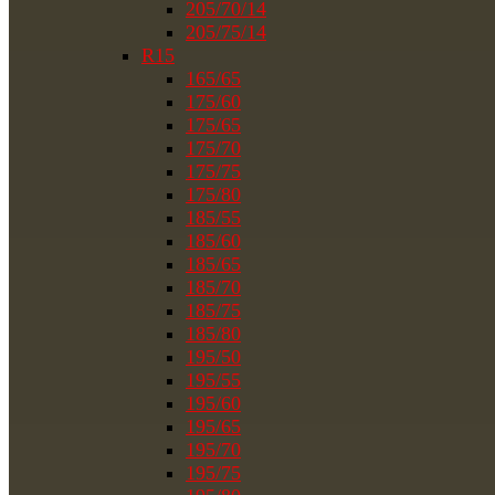
205/70/14
205/75/14
R15
165/65
175/60
175/65
175/70
175/75
175/80
185/55
185/60
185/65
185/70
185/75
185/80
195/50
195/55
195/60
195/65
195/70
195/75