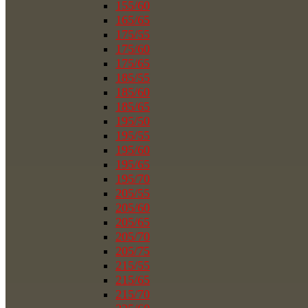
155/60
165/65
175/55
175/60
175/65
185/55
185/60
185/65
195/50
195/55
195/60
195/65
195/70
205/55
205/60
205/65
205/70
205/75
215/55
215/65
215/70