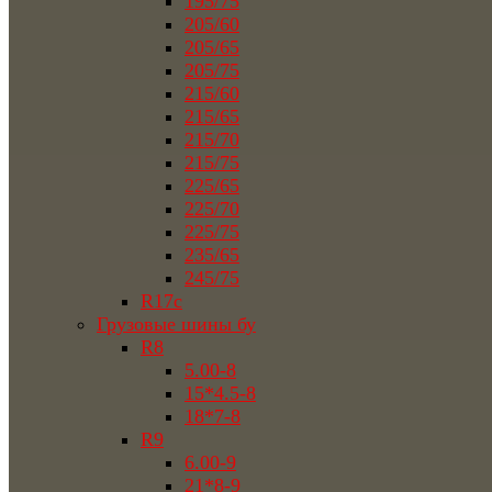
195/75
205/60
205/65
205/75
215/60
215/65
215/70
215/75
225/65
225/70
225/75
235/65
245/75
R17c
Грузовые шины бу
R8
5.00-8
15*4.5-8
18*7-8
R9
6.00-9
21*8-9