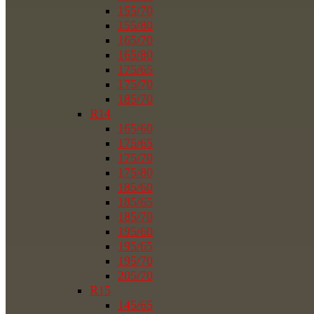
155/70
155/80
165/70
165/80
175/65
175/70
185/70
R14
165/60
175/65
175/70
175/80
185/60
185/65
185/70
195/60
195/65
195/70
205/70
R15
145/65