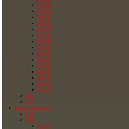
275/60
275/65
285/30
285/35
285/45
285/50
295/30
295/35
295/40
295/45
305/30
305/40
305/45
315/35
325/35
R21
R22
Зимние шины бу
R12
R13
135/70