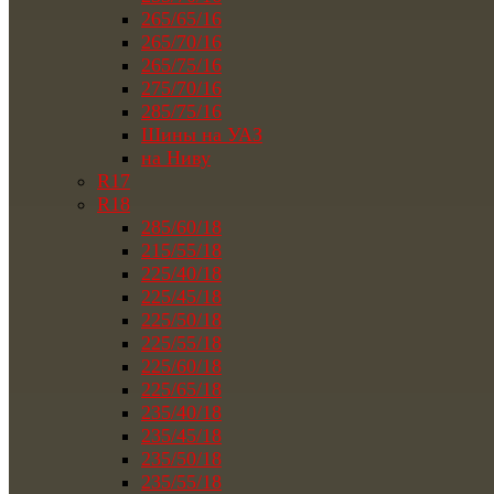
265/65/16
265/70/16
265/75/16
275/70/16
285/75/16
Шины на УАЗ
на Ниву
R17
R18
285/60/18
215/55/18
225/40/18
225/45/18
225/50/18
225/55/18
225/60/18
225/65/18
235/40/18
235/45/18
235/50/18
235/55/18