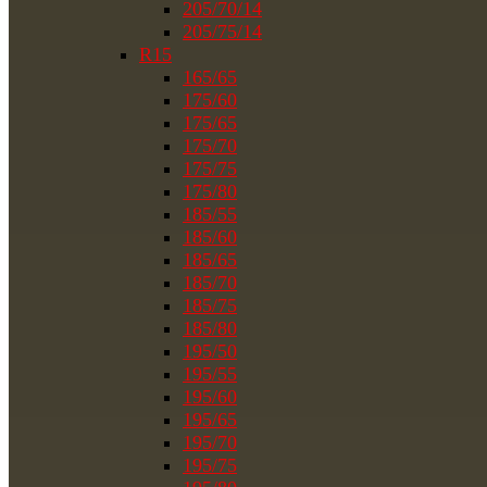
205/70/14
205/75/14
R15
165/65
175/60
175/65
175/70
175/75
175/80
185/55
185/60
185/65
185/70
185/75
185/80
195/50
195/55
195/60
195/65
195/70
195/75