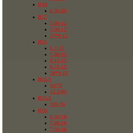
R10
6.50-10
R12
5.00-12
7.00-12
27*9-12
R15
6.7-15
7.00-15
8.15-15
8.25-15
28*9-15
R15.3
10/75
12.5/80
R15.5
195/70
R16
6.50-16
7.00-16
7.50-16