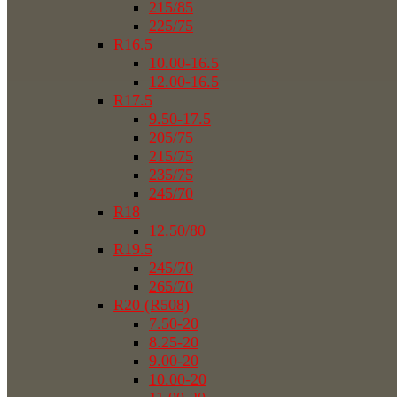
215/85
225/75
R16.5
10.00-16.5
12.00-16.5
R17.5
9.50-17.5
205/75
215/75
235/75
245/70
R18
12.50/80
R19.5
245/70
265/70
R20 (R508)
7.50-20
8.25-20
9.00-20
10.00-20