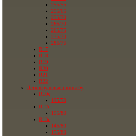
255/55
255/65
255/70
265/70
265/75
275/70
285/75
R17
R18
R19
R20
R21
R22
Легкогрузовые шины бу
R10c
195/50
R12c
155/80
R13c
145/80
155/80