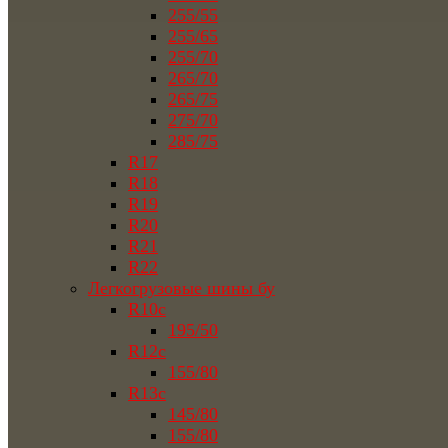
255/55
255/65
255/70
265/70
265/75
275/70
285/75
R17
R18
R19
R20
R21
R22
Легкогрузовые шины бу
R10c
195/50
R12c
155/80
R13c
145/80
155/80