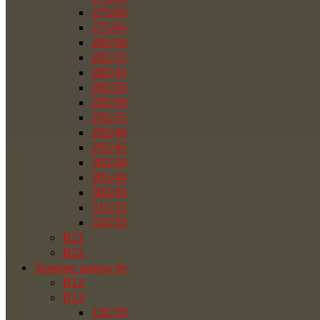
275/60
275/65
285/30
285/35
285/45
285/50
295/30
295/35
295/40
295/45
305/30
305/40
305/45
315/35
325/35
R21
R22
Зимние шины бу
R12
R13
135/70