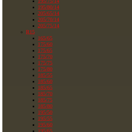
195/75/14
195/80/14
205/65/14
205/70/14
205/75/14
R15
165/65
175/60
175/65
175/70
175/75
175/80
185/55
185/60
185/65
185/70
185/75
185/80
195/50
195/55
195/60
195/65