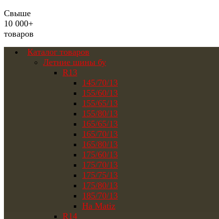
Свыше
10 000+
товаров
Каталог товаров
Летние шины бу
R13
145/70/13
155/60/13
155/65/13
155/80/13
165/65/13
165/70/13
165/80/13
175/60/13
175/70/13
175/75/13
175/80/13
185/70/13
На Matiz
R14