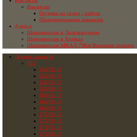
Контакты
Вакансии
Грузчик на склад - работа
Шиномонтажник вакансия
Адреса
Шиномонтаж в Долгопрудном
Шиномонтаж в Химках
Шиномонтаж МКАД 79Км Внешняя сторона
Летние шины бу
R13
145/70/13
155/60/13
155/65/13
155/80/13
165/65/13
165/70/13
165/80/13
175/60/13
175/70/13
175/75/13
175/80/13