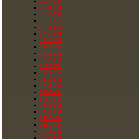
215/60/16
215/65/16
215/70/16
215/75/16
215/80/16
225/50/16
225/55/16
225/60/16
225/65/16
225/70/16
225/75/16
225/80/16
235/60/16
235/65/16
235/70/16
235/75/16
235/80/16
235/85/16
245/70/16
245/75/16
255/65/16
255/70/16