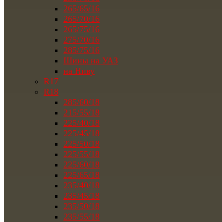
265/65/16
265/70/16
265/75/16
275/70/16
285/75/16
Шины на УАЗ
на Ниву
R17
R18
285/60/18
215/55/18
225/40/18
225/45/18
225/50/18
225/55/18
225/60/18
225/65/18
235/40/18
235/45/18
235/50/18
235/55/18