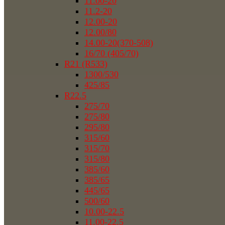
11.00-20
11.2-20
12.00-20
12.00/80
14.00-20(370-508)
16/70 (405/70)
R21 (R533)
1300/530
425/85
R22.5
275/70
275/80
295/80
315/60
315/70
315/80
385/60
385/65
445/65
500/60
10.00-22.5
11.00-22.5