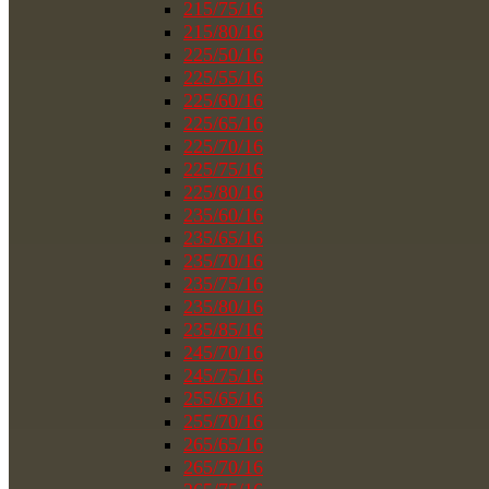
215/75/16
215/80/16
225/50/16
225/55/16
225/60/16
225/65/16
225/70/16
225/75/16
225/80/16
235/60/16
235/65/16
235/70/16
235/75/16
235/80/16
235/85/16
245/70/16
245/75/16
255/65/16
255/70/16
265/65/16
265/70/16