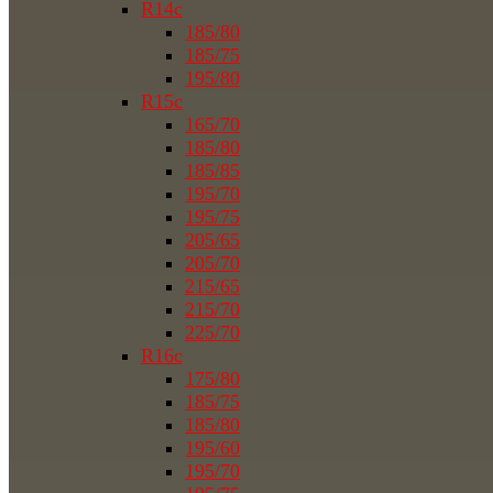
R14c
185/80
185/75
195/80
R15c
165/70
185/80
185/85
195/70
195/75
205/65
205/70
215/65
215/70
225/70
R16c
175/80
185/75
185/80
195/60
195/70