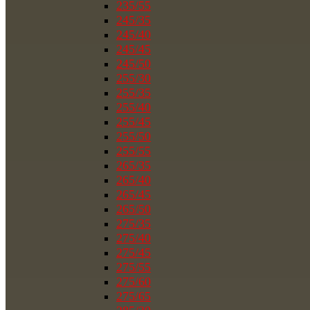
235/55
245/35
245/40
245/45
245/50
255/30
255/35
255/40
255/45
255/50
255/55
265/35
265/40
265/45
265/50
275/35
275/40
275/45
275/55
275/60
275/65