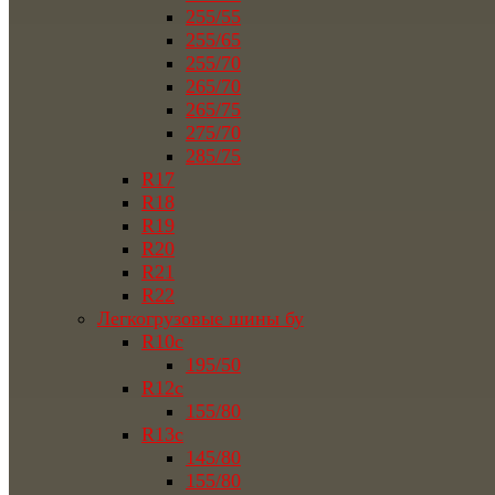
255/55
255/65
255/70
265/70
265/75
275/70
285/75
R17
R18
R19
R20
R21
R22
Легкогрузовые шины бу
R10c
195/50
R12c
155/80
R13c
145/80
155/80