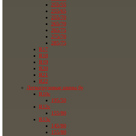
255/55
255/65
255/70
265/70
265/75
275/70
285/75
R17
R18
R19
R20
R21
R22
Легкогрузовые шины бу
R10c
195/50
R12c
155/80
R13c
145/80
155/80