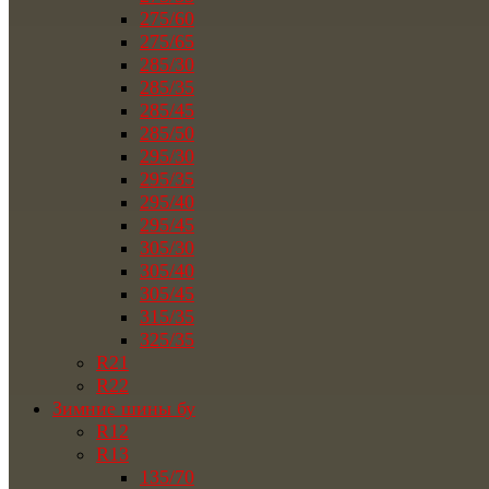
275/60
275/65
285/30
285/35
285/45
285/50
295/30
295/35
295/40
295/45
305/30
305/40
305/45
315/35
325/35
R21
R22
Зимние шины бу
R12
R13
135/70