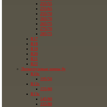
255/55
255/65
255/70
265/70
265/75
275/70
285/75
R17
R18
R19
R20
R21
R22
Легкогрузовые шины бу
R10c
195/50
R12c
155/80
R13c
145/80
155/80