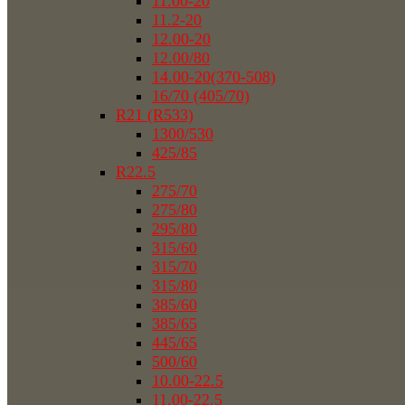
11.00-20
11.2-20
12.00-20
12.00/80
14.00-20(370-508)
16/70 (405/70)
R21 (R533)
1300/530
425/85
R22.5
275/70
275/80
295/80
315/60
315/70
315/80
385/60
385/65
445/65
500/60
10.00-22.5
11.00-22.5