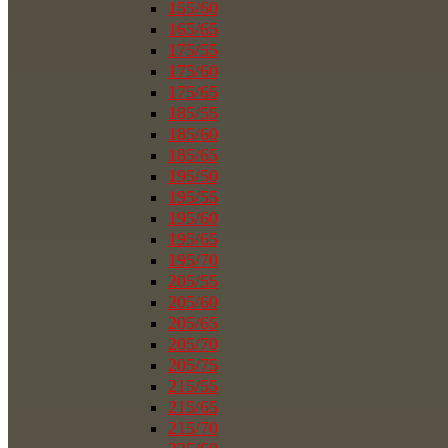
155/60
165/65
175/55
175/60
175/65
185/55
185/60
185/65
195/50
195/55
195/60
195/65
195/70
205/55
205/60
205/65
205/70
205/75
215/55
215/65
215/70