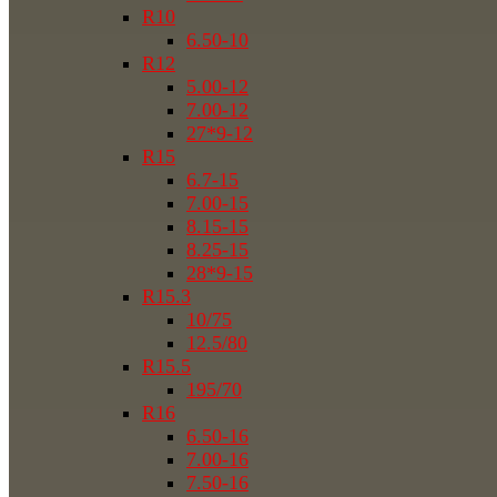
R10
6.50-10
R12
5.00-12
7.00-12
27*9-12
R15
6.7-15
7.00-15
8.15-15
8.25-15
28*9-15
R15.3
10/75
12.5/80
R15.5
195/70
R16
6.50-16
7.00-16
7.50-16