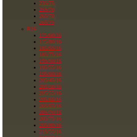
235/75
255/70
265/70
265/75
R16
175/60/16
175/80/16
185/55/16
185/75/16
195/50/16
195/55/16
195/60/16
205/45/16
205/50/16
205/55/16
205/60/16
205/65/16
205/70/16
205/75/16
205/80/16
215/55/16