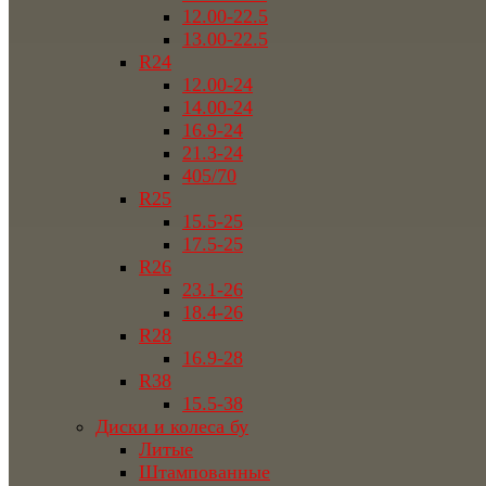
12.00-22.5
13.00-22.5
R24
12.00-24
14.00-24
16.9-24
21.3-24
405/70
R25
15.5-25
17.5-25
R26
23.1-26
18.4-26
R28
16.9-28
R38
15.5-38
Диски и колеса бу
Литые
Штампованные