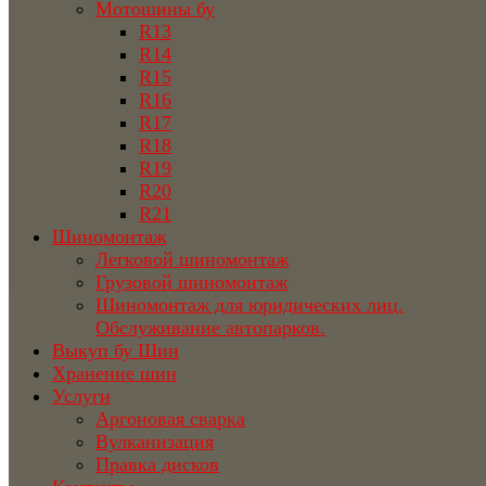
Мотошины бу
R13
R14
R15
R16
R17
R18
R19
R20
R21
Шиномонтаж
Легковой шиномонтаж
Грузовой шиномонтаж
Шиномонтаж для юридических лиц.
Обслуживание автопарков.
Выкуп бу Шин
Хранение шин
Услуги
Аргоновая сварка
Вулканизация
Правка дисков