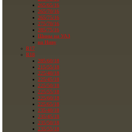
265/65/16
265/70/16
265/75/16
275/70/16
285/75/16
Шины на УАЗ
на Ниву
R17
R18
285/60/18
215/55/18
225/40/18
225/45/18
225/50/18
225/55/18
225/60/18
225/65/18
235/40/18
235/45/18
235/50/18
235/55/18