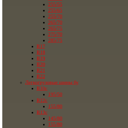
255/55
255/65
255/70
265/70
265/75
275/70
285/75
R17
R18
R19
R20
R21
R22
Легкогрузовые шины бу
R10c
195/50
R12c
155/80
R13c
145/80
155/80