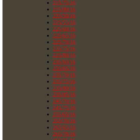
215/75/16
215/80/16
225/50/16
225/55/16
225/60/16
225/65/16
225/70/16
225/75/16
225/80/16
235/60/16
235/65/16
235/70/16
235/75/16
235/80/16
235/85/16
245/70/16
245/75/16
255/65/16
255/70/16
265/65/16
265/70/16