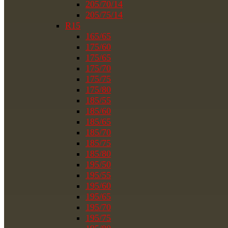
205/70/14
205/75/14
R15
165/65
175/60
175/65
175/70
175/75
175/80
185/55
185/60
185/65
185/70
185/75
185/80
195/50
195/55
195/60
195/65
195/70
195/75