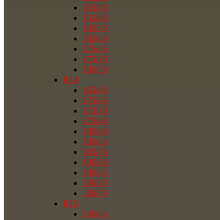
155/70
155/80
165/70
165/80
175/65
175/70
185/70
R14
165/60
175/65
175/70
175/80
185/60
185/65
185/70
195/60
195/65
195/70
205/70
R15
145/65