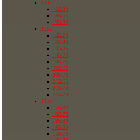
R14c
185/80
185/75
195/80
R15c
165/70
185/80
185/85
195/70
195/75
205/65
205/70
215/65
215/70
225/70
R16c
175/80
185/75
185/80
195/60
195/70