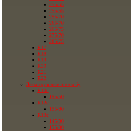
255/55
255/65
255/70
265/70
265/75
275/70
285/75
R17
R18
R19
R20
R21
R22
Легкогрузовые шины бу
R10c
195/50
R12c
155/80
R13c
145/80
155/80