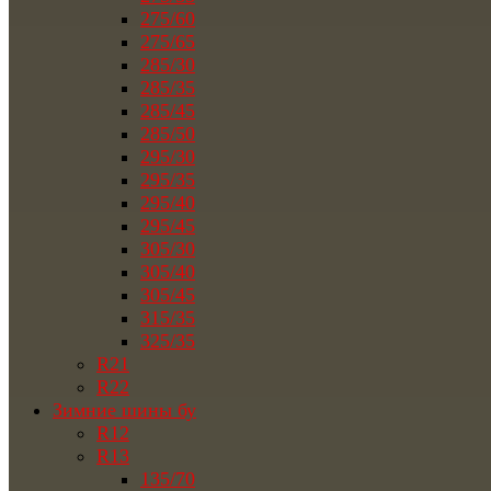
275/60
275/65
285/30
285/35
285/45
285/50
295/30
295/35
295/40
295/45
305/30
305/40
305/45
315/35
325/35
R21
R22
Зимние шины бу
R12
R13
135/70