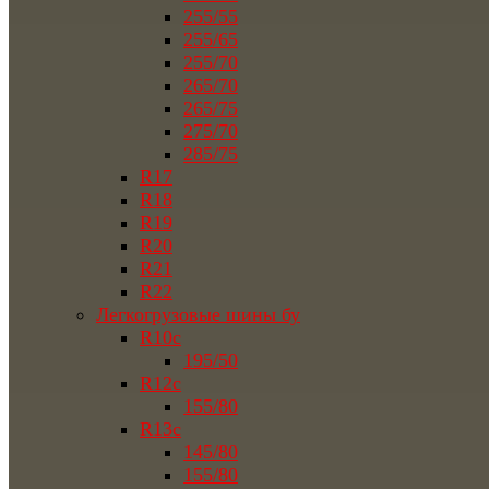
255/55
255/65
255/70
265/70
265/75
275/70
285/75
R17
R18
R19
R20
R21
R22
Легкогрузовые шины бу
R10c
195/50
R12c
155/80
R13c
145/80
155/80