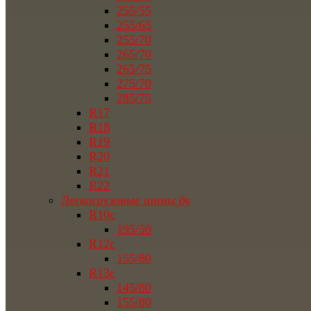
255/55
255/65
255/70
265/70
265/75
275/70
285/75
R17
R18
R19
R20
R21
R22
Легкогрузовые шины бу
R10c
195/50
R12c
155/80
R13c
145/80
155/80