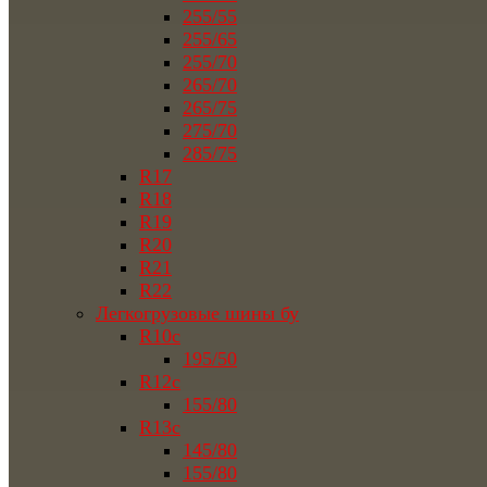
255/55
255/65
255/70
265/70
265/75
275/70
285/75
R17
R18
R19
R20
R21
R22
Легкогрузовые шины бу
R10c
195/50
R12c
155/80
R13c
145/80
155/80