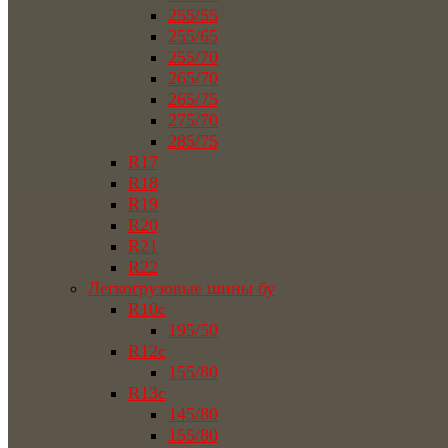
255/55
255/65
255/70
265/70
265/75
275/70
285/75
R17
R18
R19
R20
R21
R22
Легкогрузовые шины бу
R10c
195/50
R12c
155/80
R13c
145/80
155/80