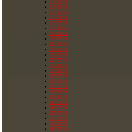
215/55/16
215/60/16
215/65/16
215/70/16
215/75/16
215/80/16
225/50/16
225/55/16
225/60/16
225/65/16
225/70/16
225/75/16
225/80/16
235/60/16
235/65/16
235/70/16
235/75/16
235/80/16
235/85/16
245/70/16
245/75/16
255/65/16
255/70/16
265/65/16
265/70/16