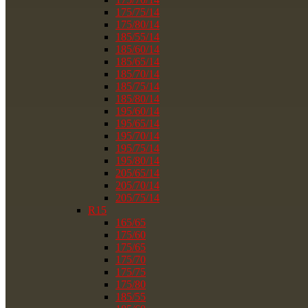
175/75/14
175/80/14
185/55/14
185/60/14
185/65/14
185/70/14
185/75/14
185/80/14
195/60/14
195/65/14
195/70/14
195/75/14
195/80/14
205/65/14
205/70/14
205/75/14
R15
165/65
175/60
175/65
175/70
175/75
175/80
185/55