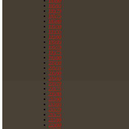
185/60
185/65
185/70
185/75
185/80
195/50
195/55
195/60
195/65
195/70
195/75
195/80
205/50
205/55
205/60
205/65
205/70
205/75
205/80
215/60
215/65
215/70
215/75
215/80
225/60