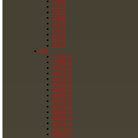
225/65
225/70
225/75
225/80
235/70
235/75
255/70
265/70
265/75
R16
175/60/16
175/80/16
185/55/16
185/75/16
195/50/16
195/55/16
195/60/16
205/45/16
205/50/16
205/55/16
205/60/16
205/65/16
205/70/16
205/75/16
205/80/16