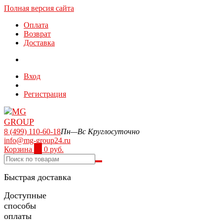
Полная версия сайта
Оплата
Возврат
Доставка
Вход
Регистрация
8 (499) 110-60-18
Пн—Вс Круглосуточно
info@mg-group24.ru
Корзина
0
0 руб.
Быстрая доставка
Доступные
способы
оплаты