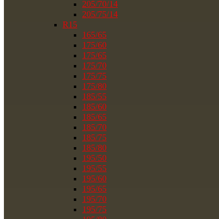
205/70/14
205/75/14
R15
165/65
175/60
175/65
175/70
175/75
175/80
185/55
185/60
185/65
185/70
185/75
185/80
195/50
195/55
195/60
195/65
195/70
195/75