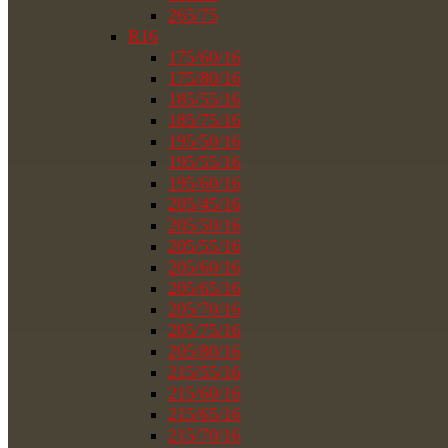
265/75
R16
175/60/16
175/80/16
185/55/16
185/75/16
195/50/16
195/55/16
195/60/16
205/45/16
205/50/16
205/55/16
205/60/16
205/65/16
205/70/16
205/75/16
205/80/16
215/55/16
215/60/16
215/65/16
215/70/16