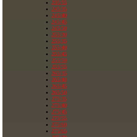
235/55
245/35
245/40
245/45
245/50
255/30
255/35
255/40
255/45
255/50
255/55
265/35
265/40
265/45
265/50
275/35
275/40
275/45
275/55
275/60
275/65