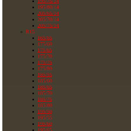
195/75/14
195/80/14
205/65/14
205/70/14
205/75/14
R15
165/65
175/60
175/65
175/70
175/75
175/80
185/55
185/60
185/65
185/70
185/75
185/80
195/50
195/55
195/60
195/65