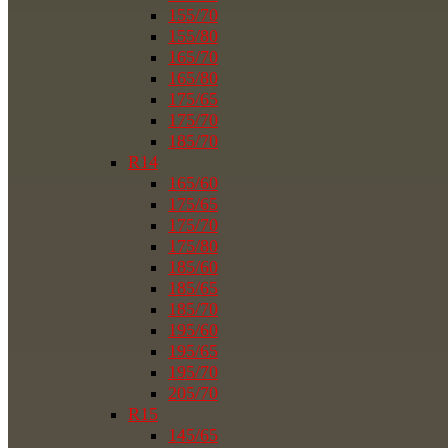
155/70
155/80
165/70
165/80
175/65
175/70
185/70
R14
165/60
175/65
175/70
175/80
185/60
185/65
185/70
195/60
195/65
195/70
205/70
R15
145/65