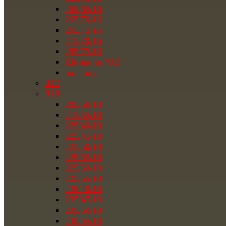
265/65/16
265/70/16
265/75/16
275/70/16
285/75/16
Шины на УАЗ
на Ниву
R17
R18
285/60/18
215/55/18
225/40/18
225/45/18
225/50/18
225/55/18
225/60/18
225/65/18
235/40/18
235/45/18
235/50/18
235/55/18