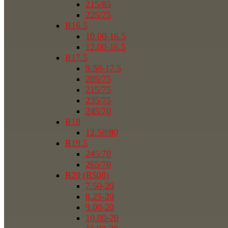
215/85
225/75
R16.5
10.00-16.5
12.00-16.5
R17.5
9.50-17.5
205/75
215/75
235/75
245/70
R18
12.50/80
R19.5
245/70
265/70
R20 (R508)
7.50-20
8.25-20
9.00-20
10.00-20