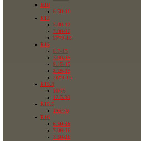
R10
6.50-10
R12
5.00-12
7.00-12
27*9-12
R15
6.7-15
7.00-15
8.15-15
8.25-15
28*9-15
R15.3
10/75
12.5/80
R15.5
195/70
R16
6.50-16
7.00-16
7.50-16