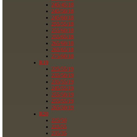
245/45/18
245/50/18
245/60/18
255/55/18
255/60/18
255/65/18
265/60/18
265/65/18
275/60/18
R19
225/55/19
235/50/19
235/55/19
245/55/19
255/50/19
255/55/19
265/50/19
R20
225/50
225/55
235/35