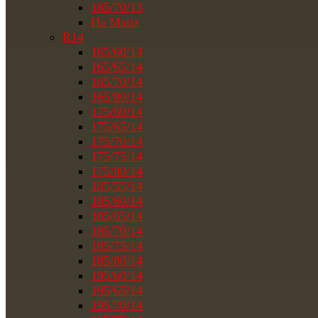
185/70/13
На Matiz
R14
165/60/14
165/65/14
165/70/14
165/80/14
175/60/14
175/65/14
175/70/14
175/75/14
175/80/14
185/55/14
185/60/14
185/65/14
185/70/14
185/75/14
185/80/14
195/60/14
195/65/14
195/70/14