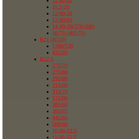
11.00-20
11.2-20
12.00-20
12.00/80
14.00-20(370-508)
16/70 (405/70)
R21 (R533)
1300/530
425/85
R22.5
275/70
275/80
295/80
315/60
315/70
315/80
385/60
385/65
445/65
500/60
10.00-22.5
11.00-22.5