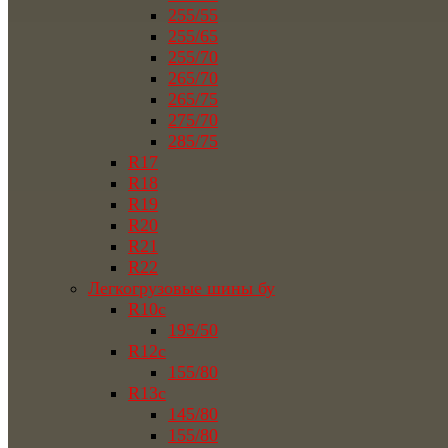
255/55
255/65
255/70
265/70
265/75
275/70
285/75
R17
R18
R19
R20
R21
R22
Легкогрузовые шины бу
R10c
195/50
R12c
155/80
R13c
145/80
155/80