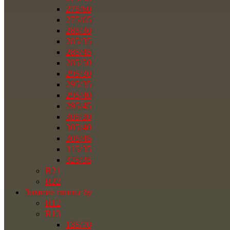
275/60
275/65
285/30
285/35
285/45
285/50
295/30
295/35
295/40
295/45
305/30
305/40
305/45
315/35
325/35
R21
R22
Зимние шины бу
R12
R13
135/70