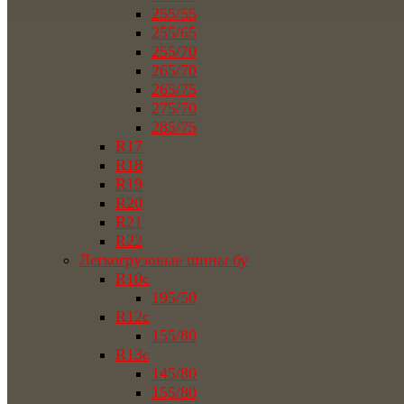
255/55
255/65
255/70
265/70
265/75
275/70
285/75
R17
R18
R19
R20
R21
R22
Легкогрузовые шины бу
R10c
195/50
R12c
155/80
R13c
145/80
155/80