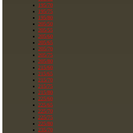
195/70
195/75
195/80
205/50
205/55
205/60
205/65
205/70
205/75
205/80
215/60
215/65
215/70
215/75
215/80
225/60
225/65
225/70
225/75
225/80
235/70