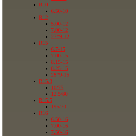
R10
6.50-10
R12
5.00-12
7.00-12
27*9-12
R15
6.7-15
7.00-15
8.15-15
8.25-15
28*9-15
R15.3
10/75
12.5/80
R15.5
195/70
R16
6.50-16
7.00-16
7.50-16