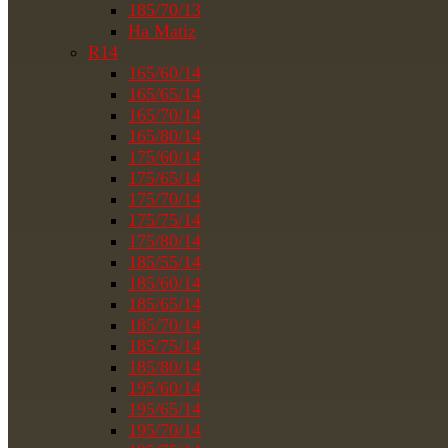
185/70/13
На Matiz
R14
165/60/14
165/65/14
165/70/14
165/80/14
175/60/14
175/65/14
175/70/14
175/75/14
175/80/14
185/55/14
185/60/14
185/65/14
185/70/14
185/75/14
185/80/14
195/60/14
195/65/14
195/70/14