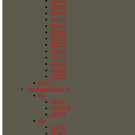
195/75
205/60
205/65
205/75
215/60
215/65
215/70
215/75
225/65
225/70
225/75
235/65
245/75
R17c
Грузовые шины бу
R8
5.00-8
15*4.5-8
18*7-8
R9
6.00-9
21*8-9