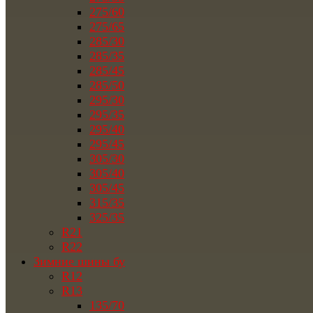
275/60
275/65
285/30
285/35
285/45
285/50
295/30
295/35
295/40
295/45
305/30
305/40
305/45
315/35
325/35
R21
R22
Зимние шины бу
R12
R13
135/70