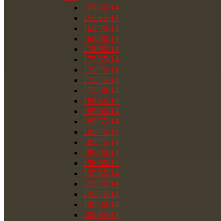
165/60/14
165/65/14
165/70/14
165/80/14
175/60/14
175/65/14
175/70/14
175/75/14
175/80/14
185/55/14
185/60/14
185/65/14
185/70/14
185/75/14
185/80/14
195/60/14
195/65/14
195/70/14
195/75/14
195/80/14
205/65/14