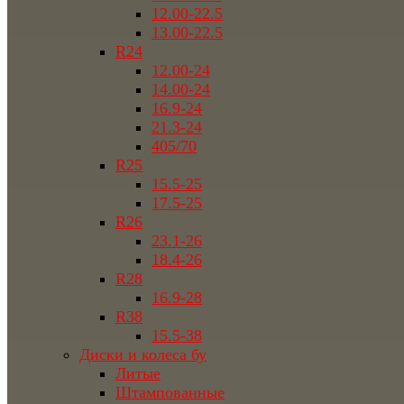
12.00-22.5
13.00-22.5
R24
12.00-24
14.00-24
16.9-24
21.3-24
405/70
R25
15.5-25
17.5-25
R26
23.1-26
18.4-26
R28
16.9-28
R38
15.5-38
Диски и колеса бу
Литые
Штампованные