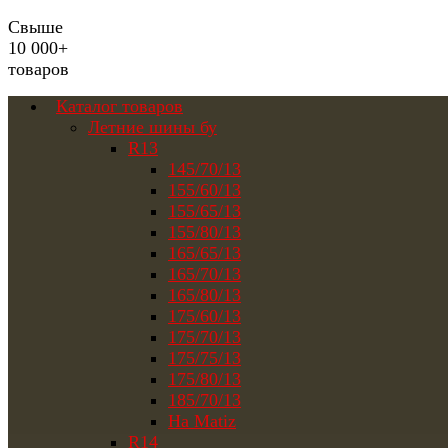
Свыше
10 000+
товаров
Каталог товаров
Летние шины бу
R13
145/70/13
155/60/13
155/65/13
155/80/13
165/65/13
165/70/13
165/80/13
175/60/13
175/70/13
175/75/13
175/80/13
185/70/13
На Matiz
R14