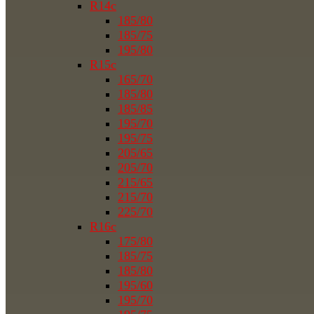
R14c
185/80
185/75
195/80
R15c
165/70
185/80
185/85
195/70
195/75
205/65
205/70
215/65
215/70
225/70
R16c
175/80
185/75
185/80
195/60
195/70