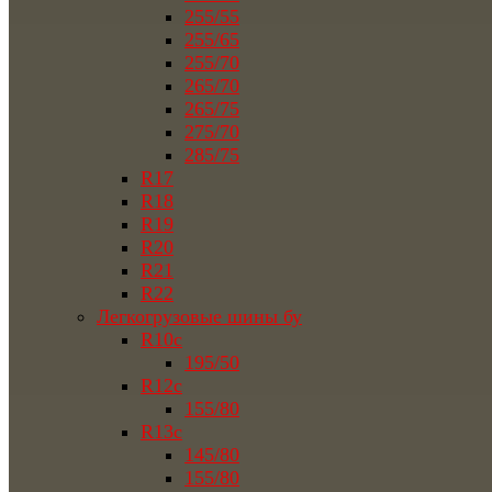
255/55
255/65
255/70
265/70
265/75
275/70
285/75
R17
R18
R19
R20
R21
R22
Легкогрузовые шины бу
R10c
195/50
R12c
155/80
R13c
145/80
155/80