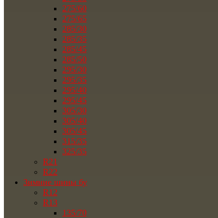
275/60
275/65
285/30
285/35
285/45
285/50
295/30
295/35
295/40
295/45
305/30
305/40
305/45
315/35
325/35
R21
R22
Зимние шины бу
R12
R13
135/70