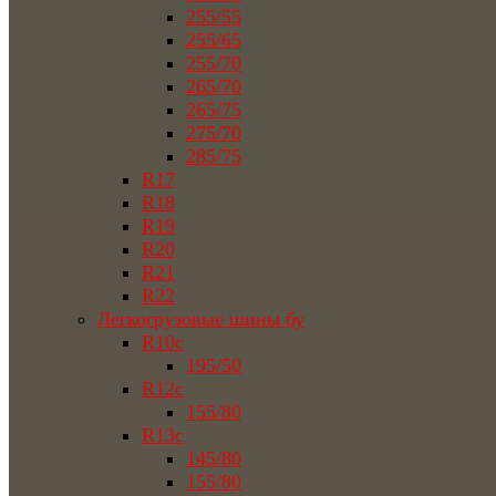
255/55
255/65
255/70
265/70
265/75
275/70
285/75
R17
R18
R19
R20
R21
R22
Легкогрузовые шины бу
R10c
195/50
R12c
155/80
R13c
145/80
155/80