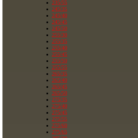
235/55
245/35
245/40
245/45
245/50
255/30
255/35
255/40
255/45
255/50
255/55
265/35
265/40
265/45
265/50
275/35
275/40
275/45
275/55
275/60
275/65