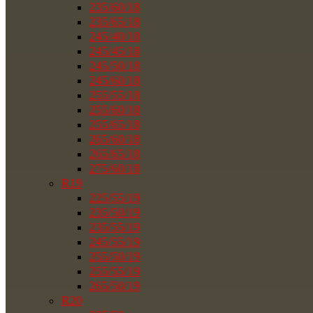
235/60/18
235/65/18
245/40/18
245/45/18
245/50/18
245/60/18
255/55/18
255/60/18
255/65/18
265/60/18
265/65/18
275/60/18
R19
225/55/19
235/50/19
235/55/19
245/55/19
255/50/19
255/55/19
265/50/19
R20