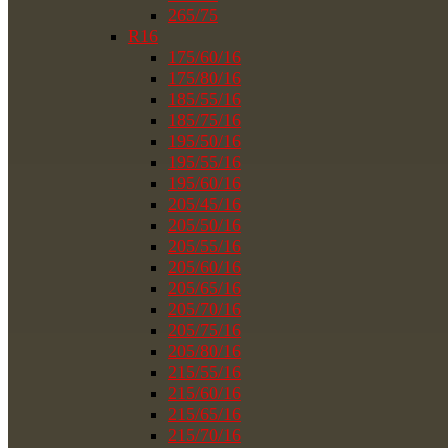
265/75
R16
175/60/16
175/80/16
185/55/16
185/75/16
195/50/16
195/55/16
195/60/16
205/45/16
205/50/16
205/55/16
205/60/16
205/65/16
205/70/16
205/75/16
205/80/16
215/55/16
215/60/16
215/65/16
215/70/16