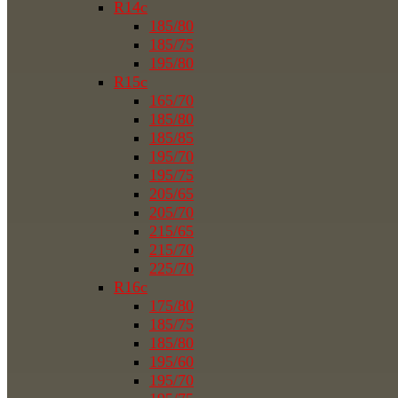
R14c
185/80
185/75
195/80
R15c
165/70
185/80
185/85
195/70
195/75
205/65
205/70
215/65
215/70
225/70
R16c
175/80
185/75
185/80
195/60
195/70