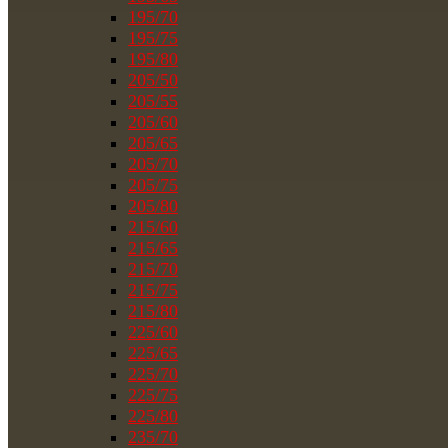
195/70
195/75
195/80
205/50
205/55
205/60
205/65
205/70
205/75
205/80
215/60
215/65
215/70
215/75
215/80
225/60
225/65
225/70
225/75
225/80
235/70