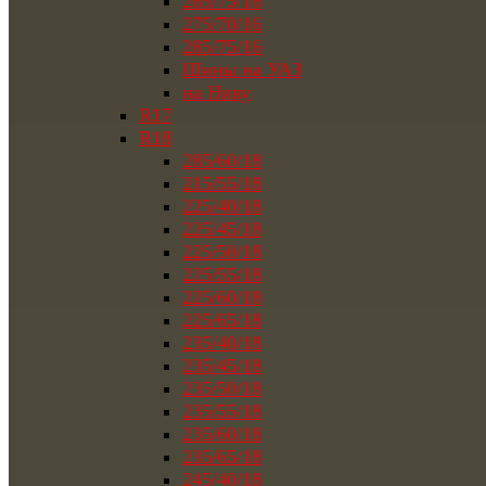
265/75/16
275/70/16
285/75/16
Шины на УАЗ
на Ниву
R17
R18
285/60/18
215/55/18
225/40/18
225/45/18
225/50/18
225/55/18
225/60/18
225/65/18
235/40/18
235/45/18
235/50/18
235/55/18
235/60/18
235/65/18
245/40/18