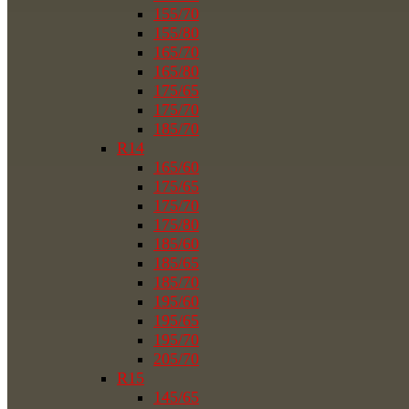
155/70
155/80
165/70
165/80
175/65
175/70
185/70
R14
165/60
175/65
175/70
175/80
185/60
185/65
185/70
195/60
195/65
195/70
205/70
R15
145/65