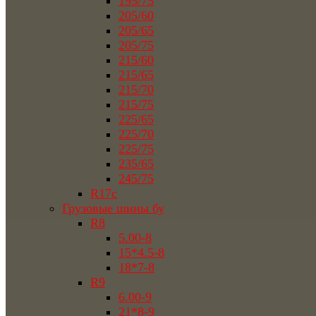
195/75
205/60
205/65
205/75
215/60
215/65
215/70
215/75
225/65
225/70
225/75
235/65
245/75
R17c
Грузовые шины бу
R8
5.00-8
15*4.5-8
18*7-8
R9
6.00-9
21*8-9