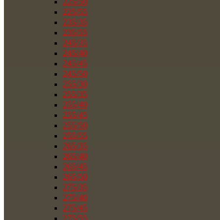
225/50
225/55
235/35
235/55
245/35
245/40
245/45
245/50
255/30
255/35
255/40
255/45
255/50
255/55
265/35
265/40
265/45
265/50
275/35
275/40
275/45
275/55