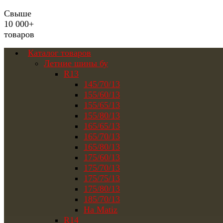
Свыше
10 000+
товаров
Каталог товаров
Летние шины бу
R13
145/70/13
155/60/13
155/65/13
155/80/13
165/65/13
165/70/13
165/80/13
175/60/13
175/70/13
175/75/13
175/80/13
185/70/13
На Matiz
R14