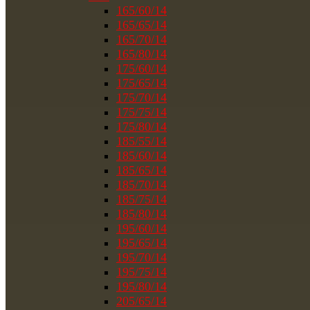
165/60/14
165/65/14
165/70/14
165/80/14
175/60/14
175/65/14
175/70/14
175/75/14
175/80/14
185/55/14
185/60/14
185/65/14
185/70/14
185/75/14
185/80/14
195/60/14
195/65/14
195/70/14
195/75/14
195/80/14
205/65/14