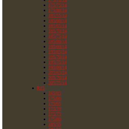
175/75/14
175/80/14
185/55/14
185/60/14
185/65/14
185/70/14
185/75/14
185/80/14
195/60/14
195/65/14
195/70/14
195/75/14
195/80/14
205/65/14
205/70/14
205/75/14
R15
165/65
175/60
175/65
175/70
175/75
175/80
185/55