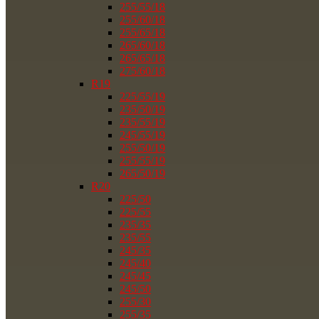
255/55/18
255/60/18
255/65/18
265/60/18
265/65/18
275/60/18
R19
225/55/19
235/50/19
235/55/19
245/55/19
255/50/19
255/55/19
265/50/19
R20
225/50
225/55
235/35
235/55
245/35
245/40
245/45
245/50
255/30
255/35