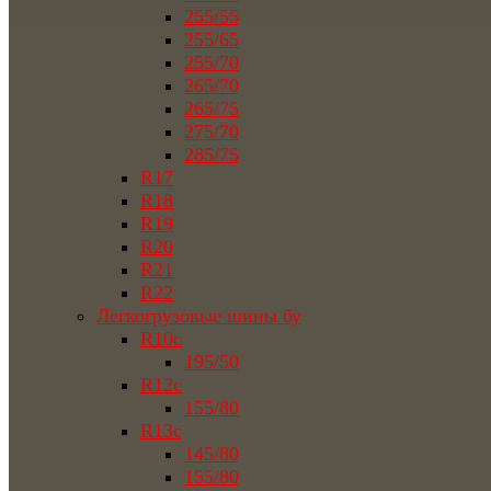
255/55
255/65
255/70
265/70
265/75
275/70
285/75
R17
R18
R19
R20
R21
R22
Легкогрузовые шины бу
R10c
195/50
R12c
155/80
R13c
145/80
155/80