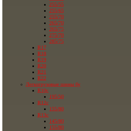
255/55
255/65
255/70
265/70
265/75
275/70
285/75
R17
R18
R19
R20
R21
R22
Легкогрузовые шины бу
R10c
195/50
R12c
155/80
R13c
145/80
155/80