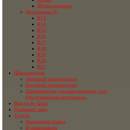
Штампованные
Мотошины бу
R13
R14
R15
R16
R17
R18
R19
R20
R21
Шиномонтаж
Легковой шиномонтаж
Грузовой шиномонтаж
Шиномонтаж для юридических лиц.
Обслуживание автопарков.
Выкуп бу Шин
Хранение шин
Услуги
Аргоновая сварка
Вулканизация