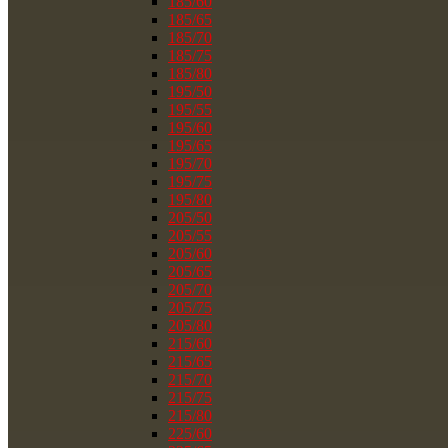
185/60
185/65
185/70
185/75
185/80
195/50
195/55
195/60
195/65
195/70
195/75
195/80
205/50
205/55
205/60
205/65
205/70
205/75
205/80
215/60
215/65
215/70
215/75
215/80
225/60