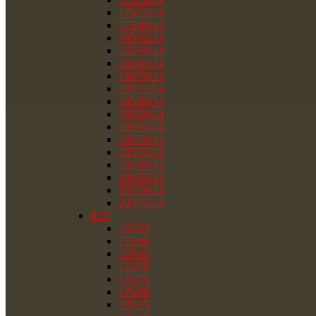
175/75/14
175/80/14
185/55/14
185/60/14
185/65/14
185/70/14
185/75/14
185/80/14
195/60/14
195/65/14
195/70/14
195/75/14
195/80/14
205/65/14
205/70/14
205/75/14
R15
165/65
175/60
175/65
175/70
175/75
175/80
185/55