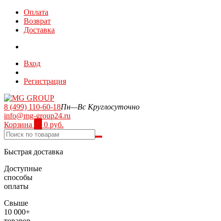
Оплата
Возврат
Доставка
Вход
Регистрация
8 (499) 110-60-18
Пн—Вс Круглосуточно
info@mg-group24.ru
Корзина
0
0 руб.
Быстрая доставка
Доступные
способы
оплаты
Свыше
10 000+
товаров