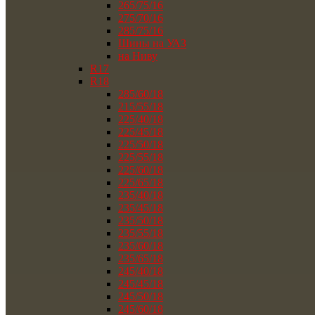
265/75/16
275/70/16
285/75/16
Шины на УАЗ
на Ниву
R17
R18
285/60/18
215/55/18
225/40/18
225/45/18
225/50/18
225/55/18
225/60/18
225/65/18
235/40/18
235/45/18
235/50/18
235/55/18
235/60/18
235/65/18
245/40/18
245/45/18
245/50/18
245/60/18