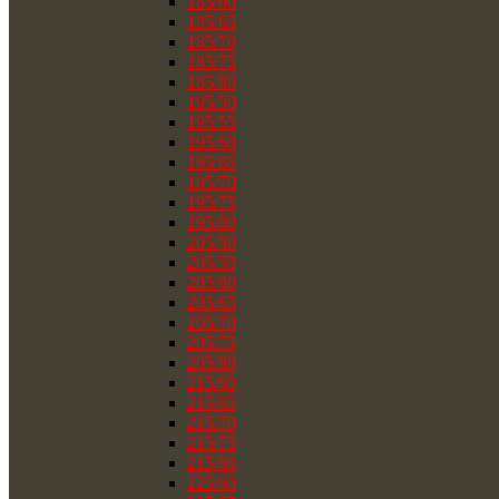
185/60
185/65
185/70
185/75
185/80
195/50
195/55
195/60
195/65
195/70
195/75
195/80
205/50
205/55
205/60
205/65
205/70
205/75
205/80
215/60
215/65
215/70
215/75
215/80
225/60