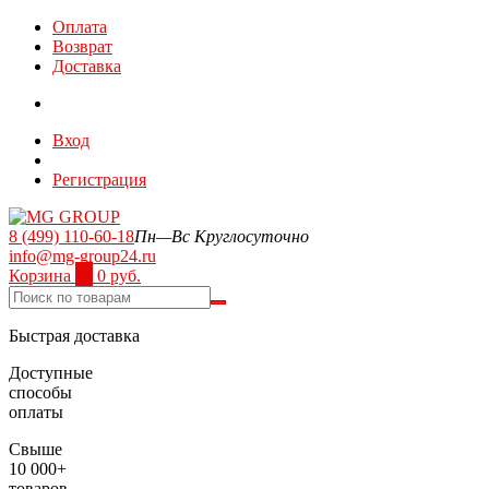
Оплата
Возврат
Доставка
Вход
Регистрация
8 (499) 110-60-18
Пн—Вс Круглосуточно
info@mg-group24.ru
Корзина
0
0 руб.
Быстрая доставка
Доступные
способы
оплаты
Свыше
10 000+
товаров