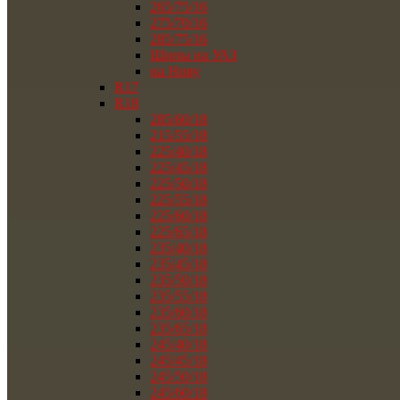
265/75/16
275/70/16
285/75/16
Шины на УАЗ
на Ниву
R17
R18
285/60/18
215/55/18
225/40/18
225/45/18
225/50/18
225/55/18
225/60/18
225/65/18
235/40/18
235/45/18
235/50/18
235/55/18
235/60/18
235/65/18
245/40/18
245/45/18
245/50/18
245/60/18