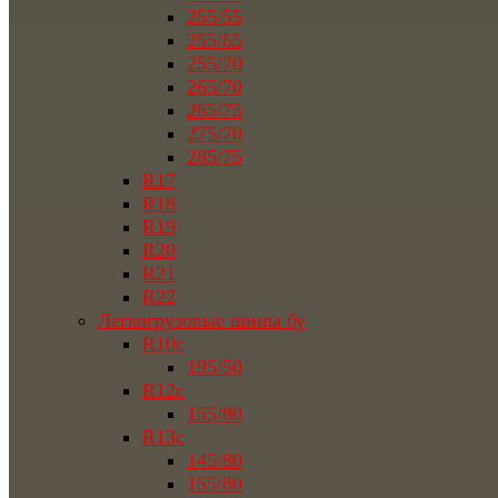
255/55
255/65
255/70
265/70
265/75
275/70
285/75
R17
R18
R19
R20
R21
R22
Легкогрузовые шины бу
R10c
195/50
R12c
155/80
R13c
145/80
155/80