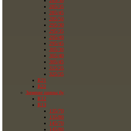
285/30
285/35
285/45
285/50
295/30
295/35
295/40
295/45
305/30
305/40
305/45
315/35
325/35
R21
R22
Зимние шины бу
R12
R13
135/70
135/80
145/70
145/80