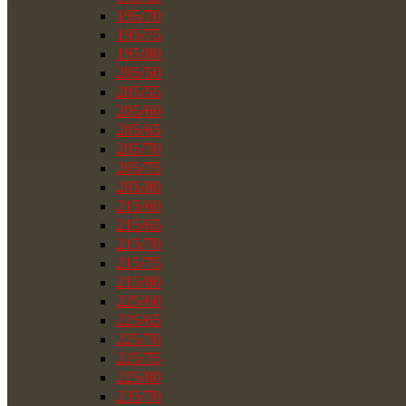
195/70
195/75
195/80
205/50
205/55
205/60
205/65
205/70
205/75
205/80
215/60
215/65
215/70
215/75
215/80
225/60
225/65
225/70
225/75
225/80
235/70