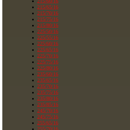
215/60/16
215/65/16
215/70/16
215/75/16
215/80/16
225/50/16
225/55/16
225/60/16
225/65/16
225/70/16
225/75/16
225/80/16
235/60/16
235/65/16
235/70/16
235/75/16
235/80/16
235/85/16
245/70/16
245/75/16
255/65/16
255/70/16