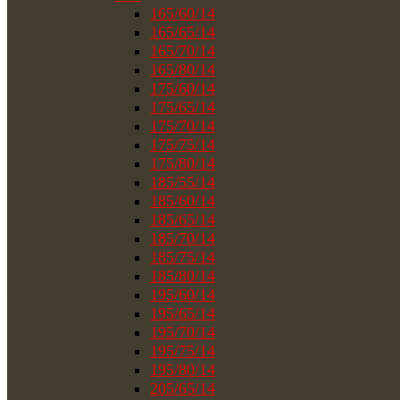
165/60/14
165/65/14
165/70/14
165/80/14
175/60/14
175/65/14
175/70/14
175/75/14
175/80/14
185/55/14
185/60/14
185/65/14
185/70/14
185/75/14
185/80/14
195/60/14
195/65/14
195/70/14
195/75/14
195/80/14
205/65/14