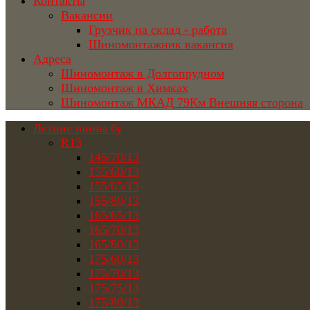
Контакты
Вакансии
Грузчик на склад - работа
Шиномонтажник вакансия
Адреса
Шиномонтаж в Долгопрудном
Шиномонтаж в Химках
Шиномонтаж МКАД 79Км Внешняя сторона
Летние шины бу
R13
145/70/13
155/60/13
155/65/13
155/80/13
165/65/13
165/70/13
165/80/13
175/60/13
175/70/13
175/75/13
175/80/13