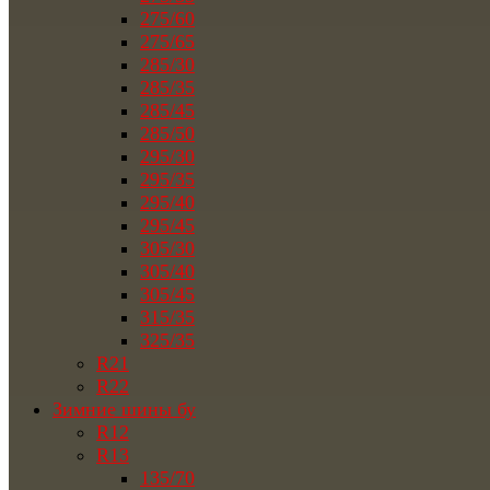
275/60
275/65
285/30
285/35
285/45
285/50
295/30
295/35
295/40
295/45
305/30
305/40
305/45
315/35
325/35
R21
R22
Зимние шины бу
R12
R13
135/70