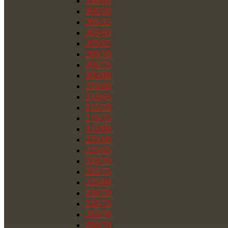
195/80
205/50
205/55
205/60
205/65
205/70
205/75
205/80
215/60
215/65
215/70
215/75
215/80
225/60
225/65
225/70
225/75
225/80
235/70
235/75
255/70
265/70