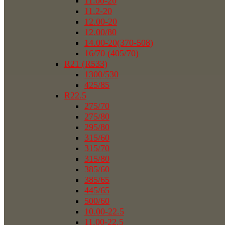
11.00-20
11.2-20
12.00-20
12.00/80
14.00-20(370-508)
16/70 (405/70)
R21 (R533)
1300/530
425/85
R22.5
275/70
275/80
295/80
315/60
315/70
315/80
385/60
385/65
445/65
500/60
10.00-22.5
11.00-22.5