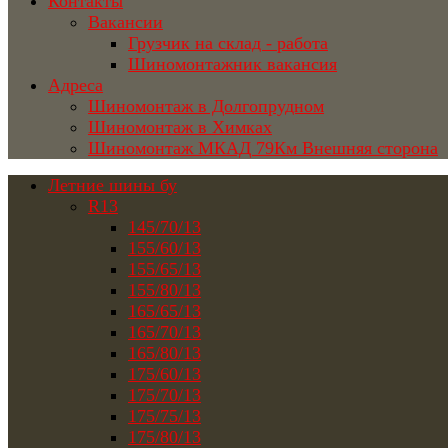
Контакты
Вакансии
Грузчик на склад - работа
Шиномонтажник вакансия
Адреса
Шиномонтаж в Долгопрудном
Шиномонтаж в Химках
Шиномонтаж МКАД 79Км Внешняя сторона
Летние шины бу
R13
145/70/13
155/60/13
155/65/13
155/80/13
165/65/13
165/70/13
165/80/13
175/60/13
175/70/13
175/75/13
175/80/13