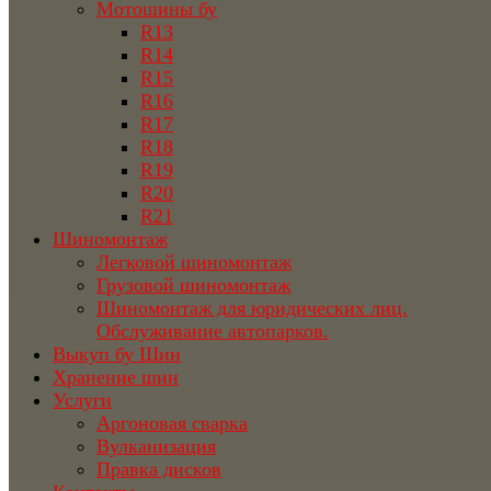
Мотошины бу
R13
R14
R15
R16
R17
R18
R19
R20
R21
Шиномонтаж
Легковой шиномонтаж
Грузовой шиномонтаж
Шиномонтаж для юридических лиц.
Обслуживание автопарков.
Выкуп бу Шин
Хранение шин
Услуги
Аргоновая сварка
Вулканизация
Правка дисков