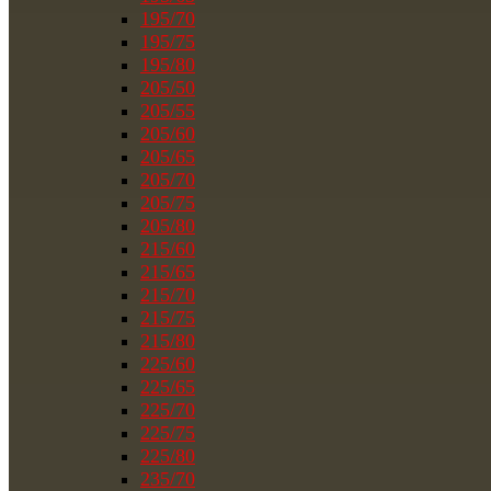
195/70
195/75
195/80
205/50
205/55
205/60
205/65
205/70
205/75
205/80
215/60
215/65
215/70
215/75
215/80
225/60
225/65
225/70
225/75
225/80
235/70