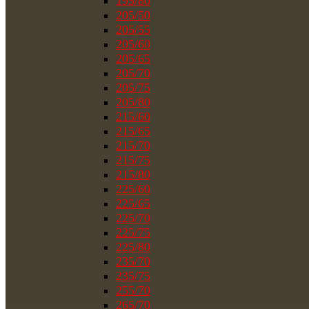
195/80
205/50
205/55
205/60
205/65
205/70
205/75
205/80
215/60
215/65
215/70
215/75
215/80
225/60
225/65
225/70
225/75
225/80
235/70
235/75
255/70
265/70