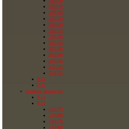
285/30
285/35
285/45
285/50
295/30
295/35
295/40
295/45
305/30
305/40
305/45
315/35
325/35
R21
R22
Зимние шины бу
R12
R13
135/70
135/80
145/70
145/80