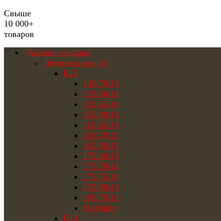
Свыше
10 000+
товаров
Каталог товаров
Летние шины бу
R13
145/70/13
155/60/13
155/65/13
155/80/13
165/65/13
165/70/13
165/80/13
175/60/13
175/70/13
175/75/13
175/80/13
185/70/13
На Matiz
R14