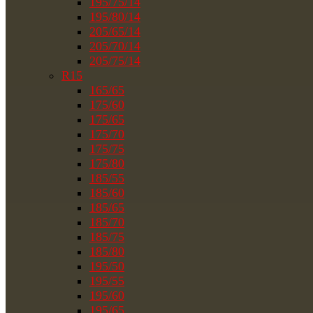
195/75/14
195/80/14
205/65/14
205/70/14
205/75/14
R15
165/65
175/60
175/65
175/70
175/75
175/80
185/55
185/60
185/65
185/70
185/75
185/80
195/50
195/55
195/60
195/65