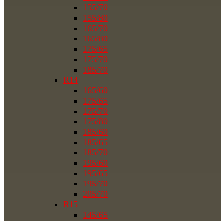
155/70
155/80
165/70
165/80
175/65
175/70
185/70
R14
165/60
175/65
175/70
175/80
185/60
185/65
185/70
195/60
195/65
195/70
205/70
R15
145/65