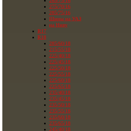
265/75/16
275/70/16
285/75/16
Шины на УАЗ
на Ниву
R17
R18
285/60/18
215/55/18
225/40/18
225/45/18
225/50/18
225/55/18
225/60/18
225/65/18
235/40/18
235/45/18
235/50/18
235/55/18
235/60/18
235/65/18
245/40/18