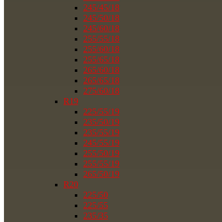
245/45/18
245/50/18
245/60/18
255/55/18
255/60/18
255/65/18
265/60/18
265/65/18
275/60/18
R19
225/55/19
235/50/19
235/55/19
245/55/19
255/50/19
255/55/19
265/50/19
R20
225/50
225/55
235/35