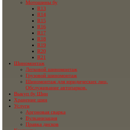
Мотошины бу
R13
R14
R15
R16
R17
R18
R19
R20
R21
Шиномонтаж
Легковой шиномонтаж
Грузовой шиномонтаж
Шиномонтаж для юридических лиц.
Обслуживание автопарков.
Выкуп бу Шин
Хранение шин
Услуги
Аргоновая сварка
Вулканизация
Правка дисков