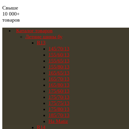
Свыше
10 000+
товаров
Каталог товаров
Летние шины бу
R13
145/70/13
155/60/13
155/65/13
155/80/13
165/65/13
165/70/13
165/80/13
175/60/13
175/70/13
175/75/13
175/80/13
185/70/13
На Matiz
R14