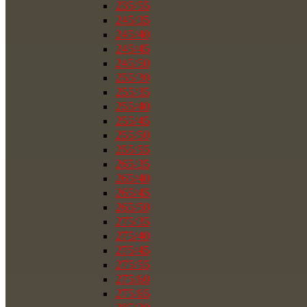
235/55
245/35
245/40
245/45
245/50
255/30
255/35
255/40
255/45
255/50
255/55
265/35
265/40
265/45
265/50
275/35
275/40
275/45
275/55
275/60
275/65