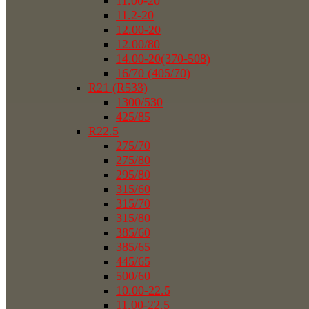
11.00-20
11.2-20
12.00-20
12.00/80
14.00-20(370-508)
16/70 (405/70)
R21 (R533)
1300/530
425/85
R22.5
275/70
275/80
295/80
315/60
315/70
315/80
385/60
385/65
445/65
500/60
10.00-22.5
11.00-22.5