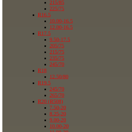
215/85
225/75
R16.5
10.00-16.5
12.00-16.5
R17.5
9.50-17.5
205/75
215/75
235/75
245/70
R18
12.50/80
R19.5
245/70
265/70
R20 (R508)
7.50-20
8.25-20
9.00-20
10.00-20