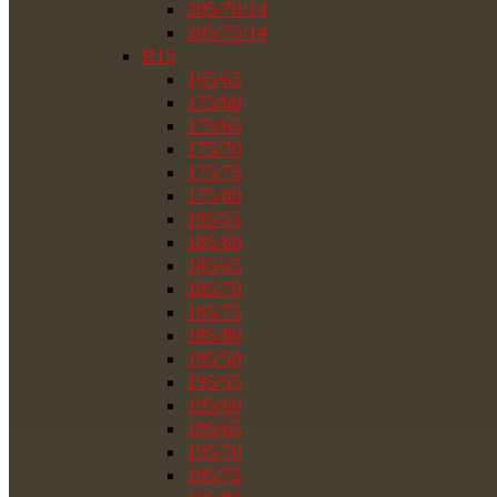
205/70/14
205/75/14
R15
165/65
175/60
175/65
175/70
175/75
175/80
185/55
185/60
185/65
185/70
185/75
185/80
195/50
195/55
195/60
195/65
195/70
195/75