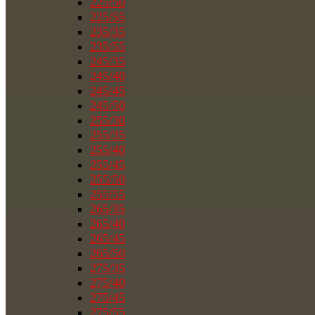
225/50
225/55
235/35
235/55
245/35
245/40
245/45
245/50
255/30
255/35
255/40
255/45
255/50
255/55
265/35
265/40
265/45
265/50
275/35
275/40
275/45
275/55