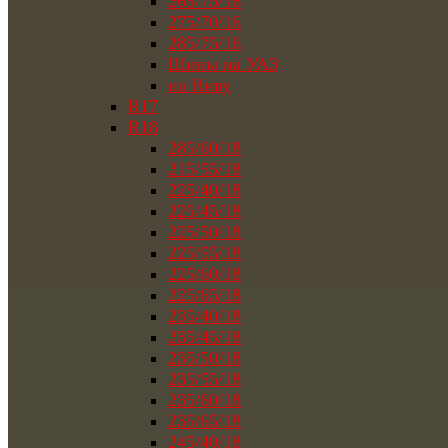
265/75/16
275/70/16
285/75/16
Шины на УАЗ
на Ниву
R17
R18
285/60/18
215/55/18
225/40/18
225/45/18
225/50/18
225/55/18
225/60/18
225/65/18
235/40/18
235/45/18
235/50/18
235/55/18
235/60/18
235/65/18
245/40/18