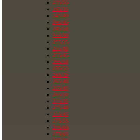
235/55
245/35
245/40
245/45
245/50
255/30
255/35
255/40
255/45
255/50
255/55
265/35
265/40
265/45
265/50
275/35
275/40
275/45
275/55
275/60
275/65