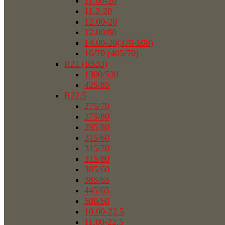
11.00-20
11.2-20
12.00-20
12.00/80
14.00-20(370-508)
16/70 (405/70)
R21 (R533)
1300/530
425/85
R22.5
275/70
275/80
295/80
315/60
315/70
315/80
385/60
385/65
445/65
500/60
10.00-22.5
11.00-22.5