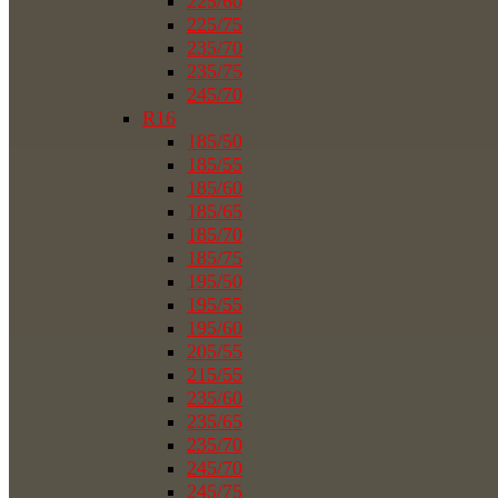
225/60
225/75
235/70
235/75
245/70
R16
185/50
185/55
185/60
185/65
185/70
185/75
195/50
195/55
195/60
205/55
215/55
235/60
235/65
235/70
245/70
245/75