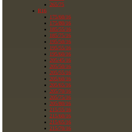
265/75
R16
175/60/16
175/80/16
185/55/16
185/75/16
195/50/16
195/55/16
195/60/16
205/45/16
205/50/16
205/55/16
205/60/16
205/65/16
205/70/16
205/75/16
205/80/16
215/55/16
215/60/16
215/65/16
215/70/16