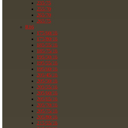
235/75
255/70
265/70
265/75
R16
175/60/16
175/80/16
185/55/16
185/75/16
195/50/16
195/55/16
195/60/16
205/45/16
205/50/16
205/55/16
205/60/16
205/65/16
205/70/16
205/75/16
205/80/16
215/55/16