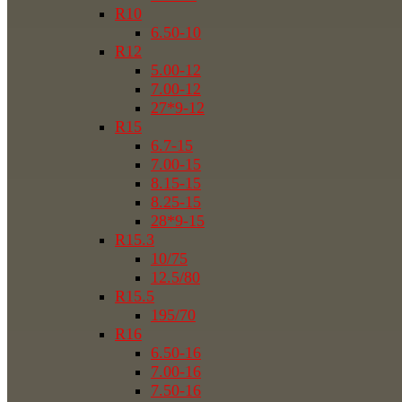
R10
6.50-10
R12
5.00-12
7.00-12
27*9-12
R15
6.7-15
7.00-15
8.15-15
8.25-15
28*9-15
R15.3
10/75
12.5/80
R15.5
195/70
R16
6.50-16
7.00-16
7.50-16