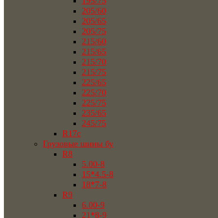
195/75
205/60
205/65
205/75
215/60
215/65
215/70
215/75
225/65
225/70
225/75
235/65
245/75
R17c
Грузовые шины бу
R8
5.00-8
15*4.5-8
18*7-8
R9
6.00-9
21*8-9