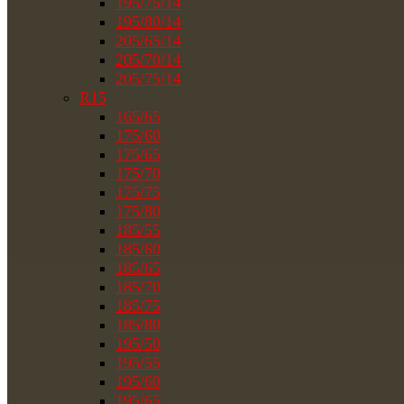
195/75/14
195/80/14
205/65/14
205/70/14
205/75/14
R15
165/65
175/60
175/65
175/70
175/75
175/80
185/55
185/60
185/65
185/70
185/75
185/80
195/50
195/55
195/60
195/65