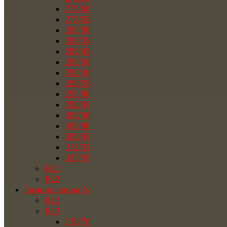
275/60
275/65
285/30
285/35
285/45
285/50
295/30
295/35
295/40
295/45
305/30
305/40
305/45
315/35
325/35
R21
R22
Зимние шины бу
R12
R13
135/70