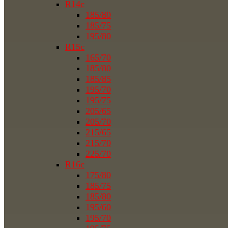
R14c
185/80
185/75
195/80
R15c
165/70
185/80
185/85
195/70
195/75
205/65
205/70
215/65
215/70
225/70
R16c
175/80
185/75
185/80
195/60
195/70