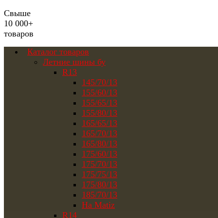
Свыше
10 000+
товаров
Каталог товаров
Летние шины бу
R13
145/70/13
155/60/13
155/65/13
155/80/13
165/65/13
165/70/13
165/80/13
175/60/13
175/70/13
175/75/13
175/80/13
185/70/13
На Matiz
R14