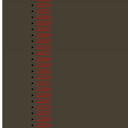
195/70
195/75
195/80
205/50
205/55
205/60
205/65
205/70
205/75
205/80
215/60
215/65
215/70
215/75
215/80
225/60
225/65
225/70
225/75
225/80
235/70