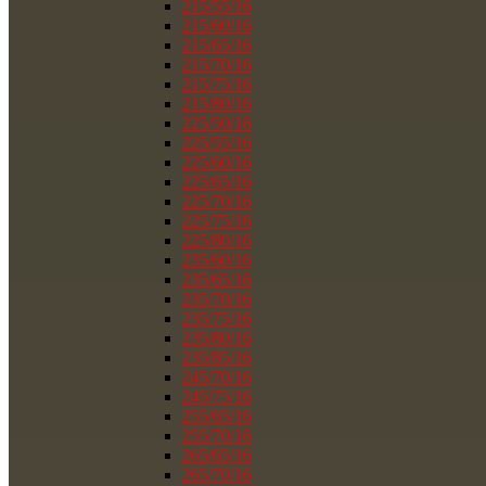
215/55/16
215/60/16
215/65/16
215/70/16
215/75/16
215/80/16
225/50/16
225/55/16
225/60/16
225/65/16
225/70/16
225/75/16
225/80/16
235/60/16
235/65/16
235/70/16
235/75/16
235/80/16
235/85/16
245/70/16
245/75/16
255/65/16
255/70/16
265/65/16
265/70/16