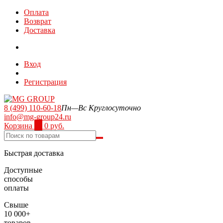
Оплата
Возврат
Доставка
Вход
Регистрация
8 (499) 110-60-18
Пн—Вс Круглосуточно
info@mg-group24.ru
Корзина
0
0 руб.
Быстрая доставка
Доступные
способы
оплаты
Свыше
10 000+
товаров