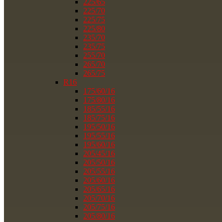
225/65
225/70
225/75
225/80
235/70
235/75
255/70
265/70
265/75
R16
175/60/16
175/80/16
185/55/16
185/75/16
195/50/16
195/55/16
195/60/16
205/45/16
205/50/16
205/55/16
205/60/16
205/65/16
205/70/16
205/75/16
205/80/16