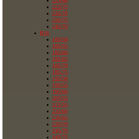
225/60
225/75
235/70
235/75
245/70
R16
185/50
185/55
185/60
185/65
185/70
185/75
195/50
195/55
195/60
205/55
215/55
235/60
235/65
235/70
245/70
245/75