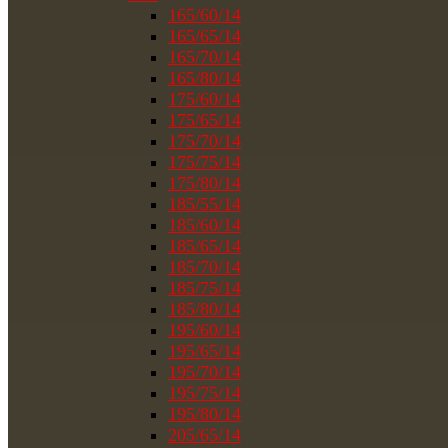
165/60/14
165/65/14
165/70/14
165/80/14
175/60/14
175/65/14
175/70/14
175/75/14
175/80/14
185/55/14
185/60/14
185/65/14
185/70/14
185/75/14
185/80/14
195/60/14
195/65/14
195/70/14
195/75/14
195/80/14
205/65/14