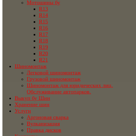
Мотошины бу
R13
R14
R15
R16
R17
R18
R19
R20
R21
Шиномонтаж
Легковой шиномонтаж
Грузовой шиномонтаж
Шиномонтаж для юридических лиц.
Обслуживание автопарков.
Выкуп бу Шин
Хранение шин
Услуги
Аргоновая сварка
Вулканизация
Правка дисков