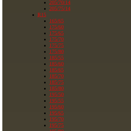
205/70/14
205/75/14
R15
165/65
175/60
175/65
175/70
175/75
175/80
185/55
185/60
185/65
185/70
185/75
185/80
195/50
195/55
195/60
195/65
195/70
195/75