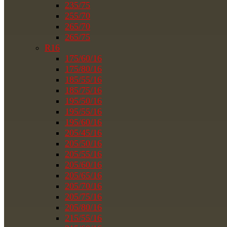
235/75
255/70
265/70
265/75
R16
175/60/16
175/80/16
185/55/16
185/75/16
195/50/16
195/55/16
195/60/16
205/45/16
205/50/16
205/55/16
205/60/16
205/65/16
205/70/16
205/75/16
205/80/16
215/55/16