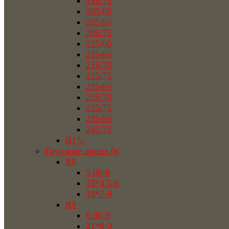
195/75
205/60
205/65
205/75
215/60
215/65
215/70
215/75
225/65
225/70
225/75
235/65
245/75
R17c
Грузовые шины бу
R8
5.00-8
15*4.5-8
18*7-8
R9
6.00-9
21*8-9