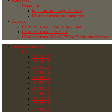
Контакты
Вакансии
Грузчик на склад - работа
Шиномонтажник вакансия
Адреса
Шиномонтаж в Долгопрудном
Шиномонтаж в Химках
Шиномонтаж МКАД 79Км Внешняя сторона
Летние шины бу
R13
145/70/13
155/60/13
155/65/13
155/80/13
165/65/13
165/70/13
165/80/13
175/60/13
175/70/13
175/75/13
175/80/13