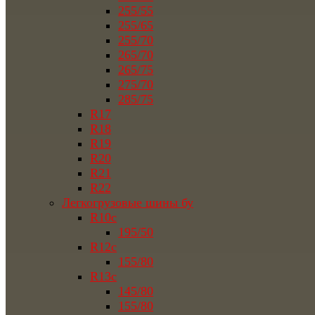
255/55
255/65
255/70
265/70
265/75
275/70
285/75
R17
R18
R19
R20
R21
R22
Легкогрузовые шины бу
R10c
195/50
R12c
155/80
R13c
145/80
155/80