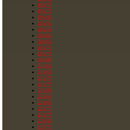
195/70
195/75
195/80
205/50
205/55
205/60
205/65
205/70
205/75
205/80
215/60
215/65
215/70
215/75
215/80
225/60
225/65
225/70
225/75
225/80
235/70