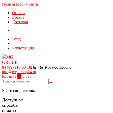
Полная версия сайта
Оплата
Возврат
Доставка
Вход
Регистрация
8 (499) 110-60-18
Пн—Вс Круглосуточно
info@mg-group24.ru
Корзина
0
0 руб.
Быстрая доставка
Доступные
способы
оплаты