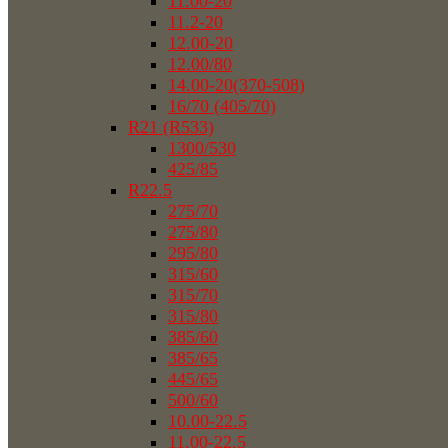
11.00-20
11.2-20
12.00-20
12.00/80
14.00-20(370-508)
16/70 (405/70)
R21 (R533)
1300/530
425/85
R22.5
275/70
275/80
295/80
315/60
315/70
315/80
385/60
385/65
445/65
500/60
10.00-22.5
11.00-22.5