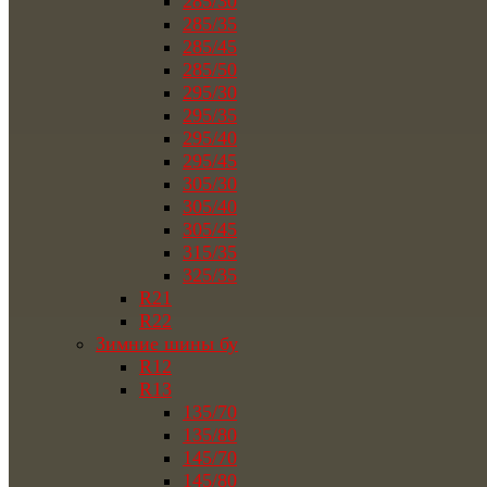
285/30
285/35
285/45
285/50
295/30
295/35
295/40
295/45
305/30
305/40
305/45
315/35
325/35
R21
R22
Зимние шины бу
R12
R13
135/70
135/80
145/70
145/80