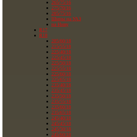
265/75/16
275/70/16
285/75/16
Шины на УАЗ
на Ниву
R17
R18
285/60/18
215/55/18
225/40/18
225/45/18
225/50/18
225/55/18
225/60/18
225/65/18
235/40/18
235/45/18
235/50/18
235/55/18
235/60/18
235/65/18
245/40/18
245/45/18
245/50/18
245/60/18