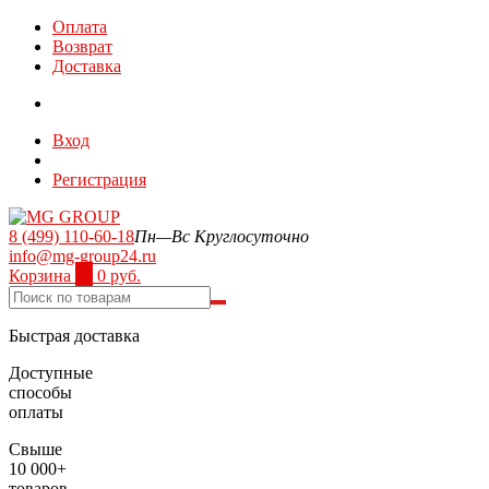
Оплата
Возврат
Доставка
Вход
Регистрация
8 (499) 110-60-18
Пн—Вс Круглосуточно
info@mg-group24.ru
Корзина
0
0 руб.
Быстрая доставка
Доступные
способы
оплаты
Свыше
10 000+
товаров