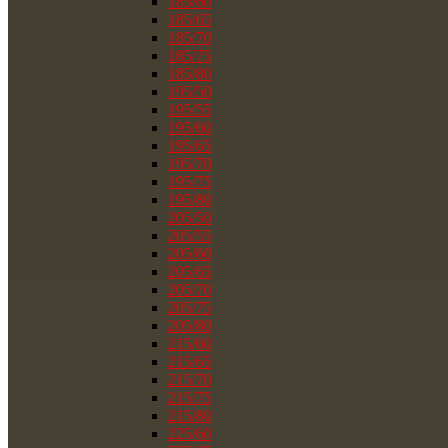
185/60
185/65
185/70
185/75
185/80
195/50
195/55
195/60
195/65
195/70
195/75
195/80
205/50
205/55
205/60
205/65
205/70
205/75
205/80
215/60
215/65
215/70
215/75
215/80
225/60