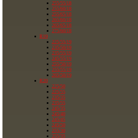
255/55/18
255/60/18
255/65/18
265/60/18
265/65/18
275/60/18
R19
225/55/19
235/50/19
235/55/19
245/55/19
255/50/19
255/55/19
265/50/19
R20
225/50
225/55
235/35
235/55
245/35
245/40
245/45
245/50
255/30
255/35