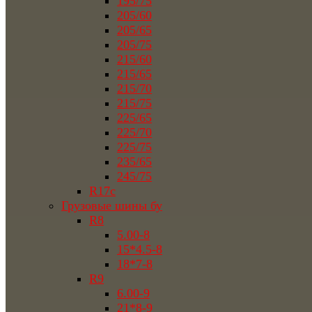
195/75
205/60
205/65
205/75
215/60
215/65
215/70
215/75
225/65
225/70
225/75
235/65
245/75
R17c
Грузовые шины бу
R8
5.00-8
15*4.5-8
18*7-8
R9
6.00-9
21*8-9