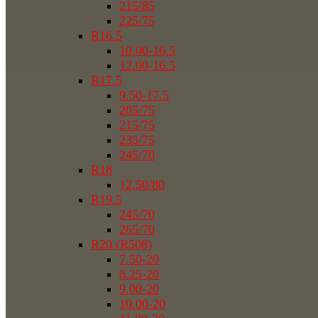
215/85
225/75
R16.5
10.00-16.5
12.00-16.5
R17.5
9.50-17.5
205/75
215/75
235/75
245/70
R18
12.50/80
R19.5
245/70
265/70
R20 (R508)
7.50-20
8.25-20
9.00-20
10.00-20