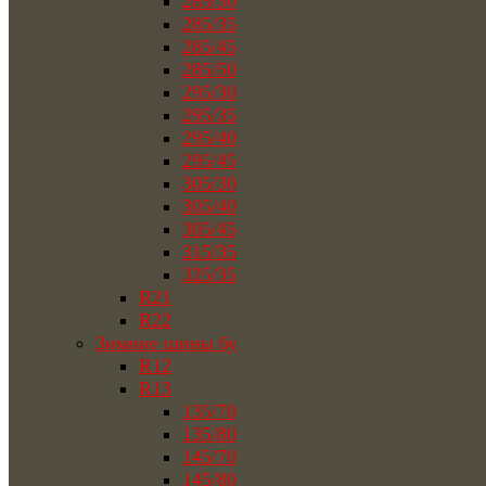
285/30
285/35
285/45
285/50
295/30
295/35
295/40
295/45
305/30
305/40
305/45
315/35
325/35
R21
R22
Зимние шины бу
R12
R13
135/70
135/80
145/70
145/80