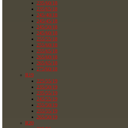
235/60/18
235/65/18
245/40/18
245/45/18
245/50/18
245/60/18
255/55/18
255/60/18
255/65/18
265/60/18
265/65/18
275/60/18
R19
225/55/19
235/50/19
235/55/19
245/55/19
255/50/19
255/55/19
265/50/19
R20