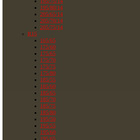
195/75/14
195/80/14
205/65/14
205/70/14
205/75/14
R15
165/65
175/60
175/65
175/70
175/75
175/80
185/55
185/60
185/65
185/70
185/75
185/80
195/50
195/55
195/60
195/65