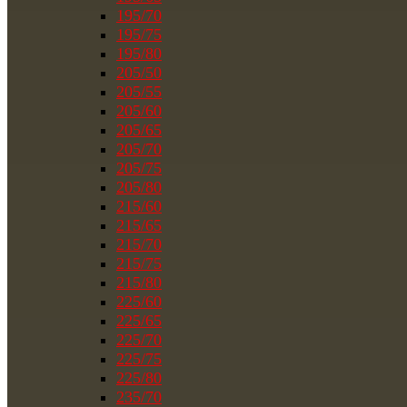
195/70
195/75
195/80
205/50
205/55
205/60
205/65
205/70
205/75
205/80
215/60
215/65
215/70
215/75
215/80
225/60
225/65
225/70
225/75
225/80
235/70