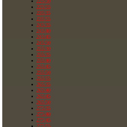
225/50
225/55
235/35
235/55
245/35
245/40
245/45
245/50
255/30
255/35
255/40
255/45
255/50
255/55
265/35
265/40
265/45
265/50
275/35
275/40
275/45
275/55