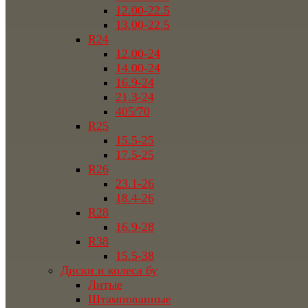
12.00-22.5
13.00-22.5
R24
12.00-24
14.00-24
16.9-24
21.3-24
405/70
R25
15.5-25
17.5-25
R26
23.1-26
18.4-26
R28
16.9-28
R38
15.5-38
Диски и колеса бу
Литые
Штампованные