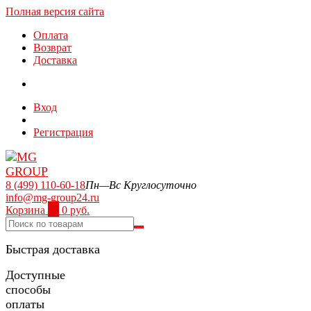
Полная версия сайта
Оплата
Возврат
Доставка
Вход
Регистрация
8 (499) 110-60-18
Пн—Вс Круглосуточно
info@mg-group24.ru
Корзина
0
0 руб.
Быстрая доставка
Доступные
способы
оплаты