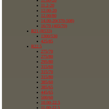
11.00-20
11.2-20
12.00-20
12.00/80
14.00-20(370-508)
16/70 (405/70)
R21 (R533)
1300/530
425/85
R22.5
275/70
275/80
295/80
315/60
315/70
315/80
385/60
385/65
445/65
500/60
10.00-22.5
11.00-22.5