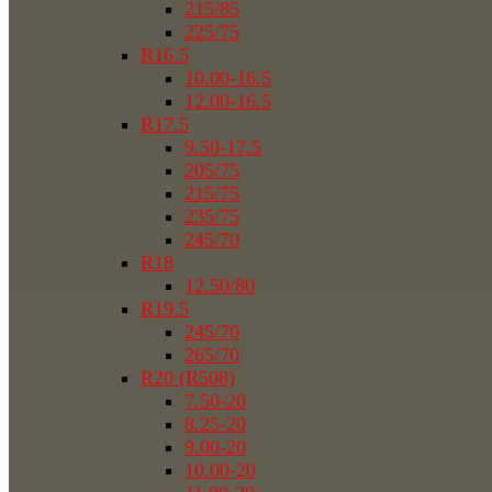
215/85
225/75
R16.5
10.00-16.5
12.00-16.5
R17.5
9.50-17.5
205/75
215/75
235/75
245/70
R18
12.50/80
R19.5
245/70
265/70
R20 (R508)
7.50-20
8.25-20
9.00-20
10.00-20