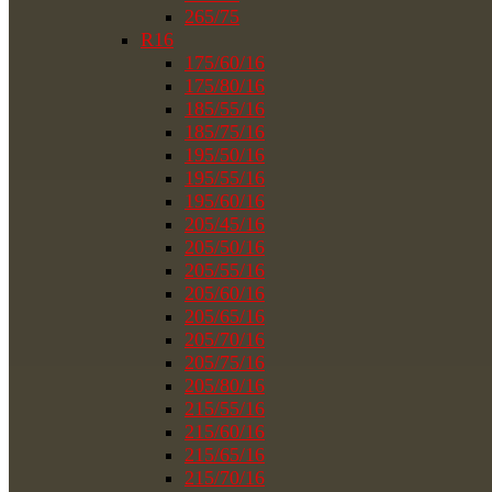
265/75
R16
175/60/16
175/80/16
185/55/16
185/75/16
195/50/16
195/55/16
195/60/16
205/45/16
205/50/16
205/55/16
205/60/16
205/65/16
205/70/16
205/75/16
205/80/16
215/55/16
215/60/16
215/65/16
215/70/16