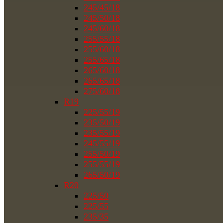
245/45/18
245/50/18
245/60/18
255/55/18
255/60/18
255/65/18
265/60/18
265/65/18
275/60/18
R19
225/55/19
235/50/19
235/55/19
245/55/19
255/50/19
255/55/19
265/50/19
R20
225/50
225/55
235/35