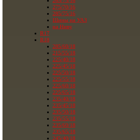
265/75/16
275/70/16
285/75/16
Шины на УАЗ
на Ниву
R17
R18
285/60/18
215/55/18
225/40/18
225/45/18
225/50/18
225/55/18
225/60/18
225/65/18
235/40/18
235/45/18
235/50/18
235/55/18
235/60/18
235/65/18
245/40/18