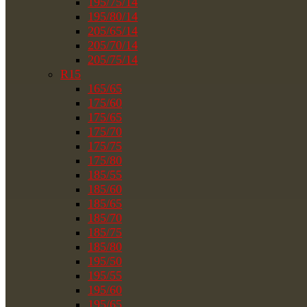
195/75/14
195/80/14
205/65/14
205/70/14
205/75/14
R15
165/65
175/60
175/65
175/70
175/75
175/80
185/55
185/60
185/65
185/70
185/75
185/80
195/50
195/55
195/60
195/65