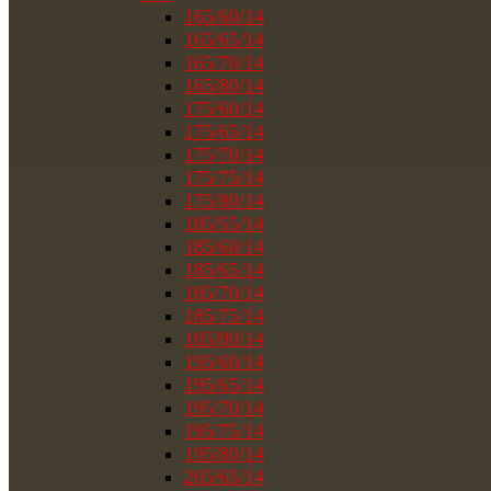
165/60/14
165/65/14
165/70/14
165/80/14
175/60/14
175/65/14
175/70/14
175/75/14
175/80/14
185/55/14
185/60/14
185/65/14
185/70/14
185/75/14
185/80/14
195/60/14
195/65/14
195/70/14
195/75/14
195/80/14
205/65/14