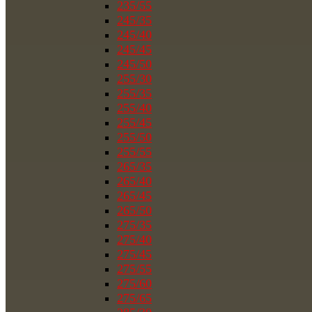
235/55
245/35
245/40
245/45
245/50
255/30
255/35
255/40
255/45
255/50
255/55
265/35
265/40
265/45
265/50
275/35
275/40
275/45
275/55
275/60
275/65