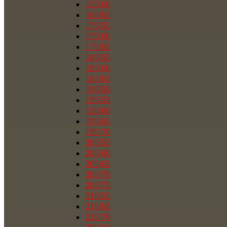
155/60
165/65
175/55
175/60
175/65
185/55
185/60
185/65
195/50
195/55
195/60
195/65
195/70
205/55
205/60
205/65
205/70
205/75
215/55
215/65
215/70