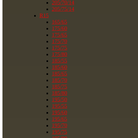
205/70/14
205/75/14
R15
165/65
175/60
175/65
175/70
175/75
175/80
185/55
185/60
185/65
185/70
185/75
185/80
195/50
195/55
195/60
195/65
195/70
195/75