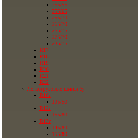
255/55
255/65
255/70
265/70
265/75
275/70
285/75
R17
R18
R19
R20
R21
R22
Легкогрузовые шины бу
R10c
195/50
R12c
155/80
R13c
145/80
155/80