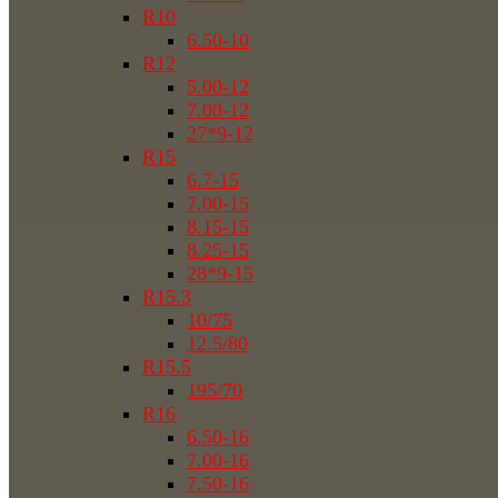
R10
6.50-10
R12
5.00-12
7.00-12
27*9-12
R15
6.7-15
7.00-15
8.15-15
8.25-15
28*9-15
R15.3
10/75
12.5/80
R15.5
195/70
R16
6.50-16
7.00-16
7.50-16