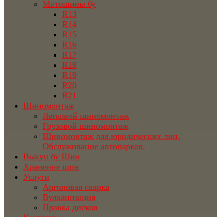
Мотошины бу
R13
R14
R15
R16
R17
R18
R19
R20
R21
Шиномонтаж
Легковой шиномонтаж
Грузовой шиномонтаж
Шиномонтаж для юридических лиц.
Обслуживание автопарков.
Выкуп бу Шин
Хранение шин
Услуги
Аргоновая сварка
Вулканизация
Правка дисков