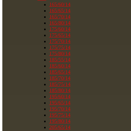
165/60/14
165/65/14
165/70/14
165/80/14
175/60/14
175/65/14
175/70/14
175/75/14
175/80/14
185/55/14
185/60/14
185/65/14
185/70/14
185/75/14
185/80/14
195/60/14
195/65/14
195/70/14
195/75/14
195/80/14
205/65/14