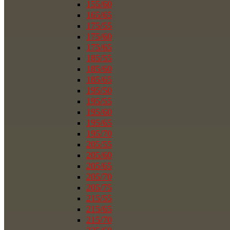
155/60
165/65
175/55
175/60
175/65
185/55
185/60
185/65
195/50
195/55
195/60
195/65
195/70
205/55
205/60
205/65
205/70
205/75
215/55
215/65
215/70