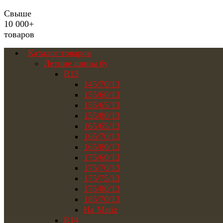
Свыше
10 000+
товаров
Каталог товаров
Летние шины бу
R13
145/70/13
155/60/13
155/65/13
155/80/13
165/65/13
165/70/13
165/80/13
175/60/13
175/70/13
175/75/13
175/80/13
185/70/13
На Matiz
R14