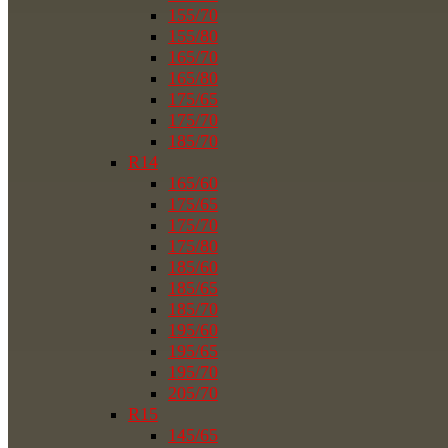
155/70
155/80
165/70
165/80
175/65
175/70
185/70
R14
165/60
175/65
175/70
175/80
185/60
185/65
185/70
195/60
195/65
195/70
205/70
R15
145/65