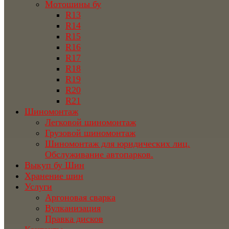
Мотошины бу
R13
R14
R15
R16
R17
R18
R19
R20
R21
Шиномонтаж
Легковой шиномонтаж
Грузовой шиномонтаж
Шиномонтаж для юридических лиц.
Обслуживание автопарков.
Выкуп бу Шин
Хранение шин
Услуги
Аргоновая сварка
Вулканизация
Правка дисков