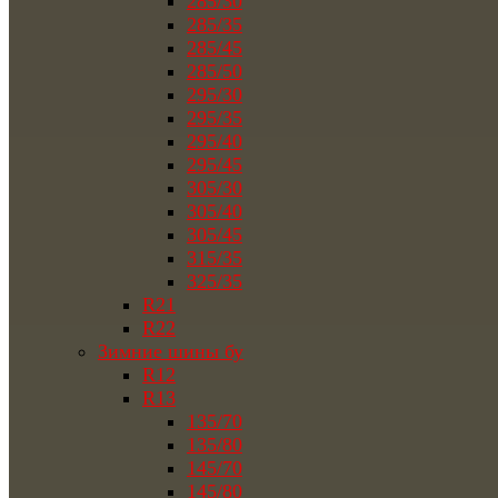
285/30
285/35
285/45
285/50
295/30
295/35
295/40
295/45
305/30
305/40
305/45
315/35
325/35
R21
R22
Зимние шины бу
R12
R13
135/70
135/80
145/70
145/80