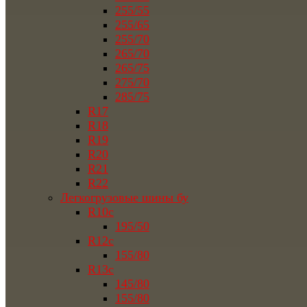
255/55
255/65
255/70
265/70
265/75
275/70
285/75
R17
R18
R19
R20
R21
R22
Легкогрузовые шины бу
R10c
195/50
R12c
155/80
R13c
145/80
155/80