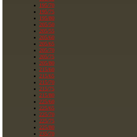
195/70
195/75
195/80
205/50
205/55
205/60
205/65
205/70
205/75
205/80
215/60
215/65
215/70
215/75
215/80
225/60
225/65
225/70
225/75
225/80
235/70