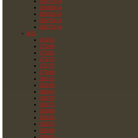
195/75/14
195/80/14
205/65/14
205/70/14
205/75/14
R15
165/65
175/60
175/65
175/70
175/75
175/80
185/55
185/60
185/65
185/70
185/75
185/80
195/50
195/55
195/60
195/65