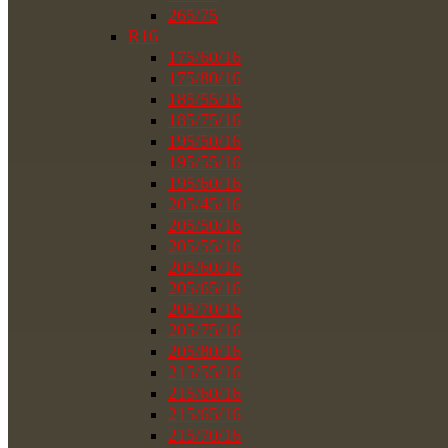
265/75
R16
175/60/16
175/80/16
185/55/16
185/75/16
195/50/16
195/55/16
195/60/16
205/45/16
205/50/16
205/55/16
205/60/16
205/65/16
205/70/16
205/75/16
205/80/16
215/55/16
215/60/16
215/65/16
215/70/16