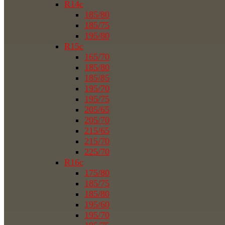
R14c
185/80
185/75
195/80
R15c
165/70
185/80
185/85
195/70
195/75
205/65
205/70
215/65
215/70
225/70
R16c
175/80
185/75
185/80
195/60
195/70