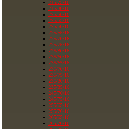
215/75/16
215/80/16
225/50/16
225/55/16
225/60/16
225/65/16
225/70/16
225/75/16
225/80/16
235/60/16
235/65/16
235/70/16
235/75/16
235/80/16
235/85/16
245/70/16
245/75/16
255/65/16
255/70/16
265/65/16
265/70/16