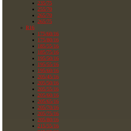
235/75
255/70
265/70
265/75
R16
175/60/16
175/80/16
185/55/16
185/75/16
195/50/16
195/55/16
195/60/16
205/45/16
205/50/16
205/55/16
205/60/16
205/65/16
205/70/16
205/75/16
205/80/16
215/55/16