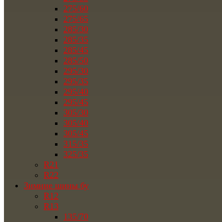
275/60
275/65
285/30
285/35
285/45
285/50
295/30
295/35
295/40
295/45
305/30
305/40
305/45
315/35
325/35
R21
R22
Зимние шины бу
R12
R13
135/70