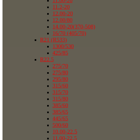
11.00-20
11.2-20
12.00-20
12.00/80
14.00-20(370-508)
16/70 (405/70)
R21 (R533)
1300/530
425/85
R22.5
275/70
275/80
295/80
315/60
315/70
315/80
385/60
385/65
445/65
500/60
10.00-22.5
11.00-22.5