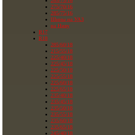
265/75/16
275/70/16
285/75/16
Шины на УАЗ
на Ниву
R17
R18
285/60/18
215/55/18
225/40/18
225/45/18
225/50/18
225/55/18
225/60/18
225/65/18
235/40/18
235/45/18
235/50/18
235/55/18
235/60/18
235/65/18
245/40/18