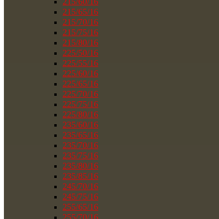
215/60/16
215/65/16
215/70/16
215/75/16
215/80/16
225/50/16
225/55/16
225/60/16
225/65/16
225/70/16
225/75/16
225/80/16
235/60/16
235/65/16
235/70/16
235/75/16
235/80/16
235/85/16
245/70/16
245/75/16
255/65/16
255/70/16