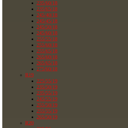
235/60/18
235/65/18
245/40/18
245/45/18
245/50/18
245/60/18
255/55/18
255/60/18
255/65/18
265/60/18
265/65/18
275/60/18
R19
225/55/19
235/50/19
235/55/19
245/55/19
255/50/19
255/55/19
265/50/19
R20