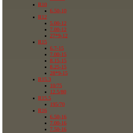
R10
6.50-10
R12
5.00-12
7.00-12
27*9-12
R15
6.7-15
7.00-15
8.15-15
8.25-15
28*9-15
R15.3
10/75
12.5/80
R15.5
195/70
R16
6.50-16
7.00-16
7.50-16