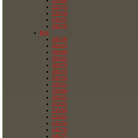
225/60
225/75
235/70
235/75
245/70
R16
185/50
185/55
185/60
185/65
185/70
185/75
195/50
195/55
195/60
205/55
215/55
235/60
235/65
235/70
245/70
245/75